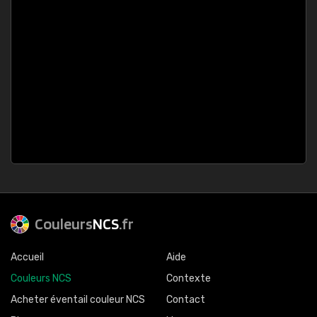
Couleurs
NCS
.fr
Accueil
Aide
Couleurs NCS
Contexte
Acheter éventail couleur NCS
Contact