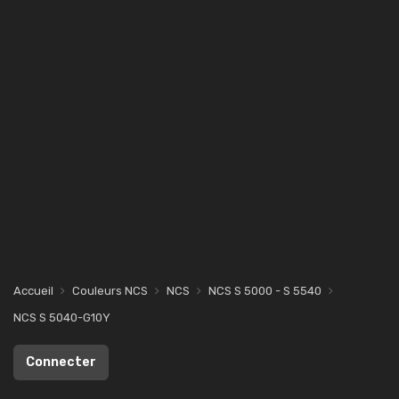
Accueil
Couleurs NCS
NCS
NCS S 5000 - S 5540
NCS S 5040-G10Y
Connecter