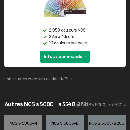
2.050 couleurs NCS
29,5 x 4,5 cm
10 couleurs par page
Infos / commande
voir tous les éventails couleur NCS
Autres NCS s 5000 - s 5540
(172)
tout NCS s 5000 - s 5540
NCS S 5000-N
NCS S 5005-B
NCS S 5005-B20G