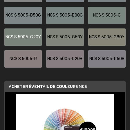
NCS S 5005-B50G
NCS S 5005-B80G
NCS S 5005-G
NCS S 5005-G20Y
NCS S 5005-G50Y
NCS S 5005-G80Y
NCS S 5005-R
NCS S 5005-R20B
NCS S 5005-R50B
ACHETER ÉVENTAIL DE COULEURS NCS