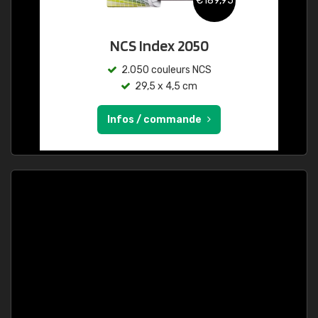
€189,95
NCS Index 2050
2.050 couleurs NCS
29,5 x 4,5 cm
Infos / commande