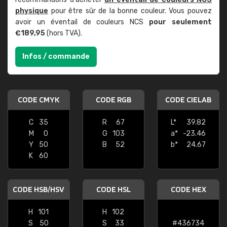
physique
pour être sûr de la bonne couleur. Vous pouvez
avoir un éventail de couleurs NCS
pour seulement
€189,95
(hors TVA).
Infos / commande
CODE CMYK
CODE RGB
CODE CIELAB
C
35
R
67
L*
39.82
M
0
G
103
a*
-23.46
Y
50
B
52
b*
24.67
K
60
CODE HSB/HSV
CODE HSL
CODE HEX
H
101
H
102
S
50
S
33
#436734