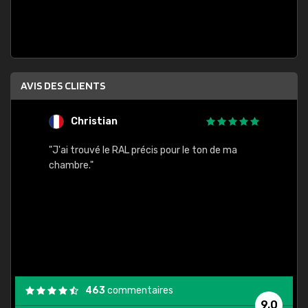
AVIS DES CLIENTS
Christian
F
 quels
"J'ai trouvé le RAL précis pour le ton de ma
"Bien 
rs
chambre."
. On ne
est
."
463
commentaires
9,0