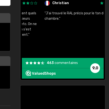
Christian
rement quels
"J'ai trouvé le RAL précis pour le ton de ma
"
lusieurs
chambre."
, etc. On ne
son s'est
vient."
463
commentaires
9,0