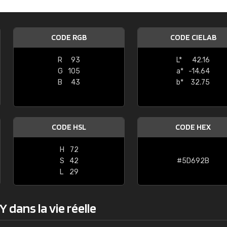
Guillaume Euvrard
"Le site ne permet pas de voir clai
CODE RGB
CODE CIELAB
sont les produits disponibles. Il y a p
palettes de couleurs: Classic, Design
R
93
L*
42.16
comprend pas qui est quoi. La livrai
G
105
a*
-14.64
bien passé et le produit reçu me con
B
43
b*
32.75
CODE HSL
CODE HEX
H
72
S
42
#5D692B
L
29
 dans la vie réelle