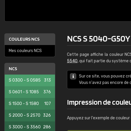
NCS S 5040-G50Y
COULEURS NCS
Mes couleurs NCS
Cette page affiche la couleur N
5540
, qui fait partie du système
NCS
Sur ce site, vous pouvez cr
S 0300 - S 0585
313
Vous n'avez pas encore d
S 0601 - S 1085
376
Impression de coule
S 1500 - S 1580
107
S 2000 - S 2570
326
Appuyez sur l'exemple de couleur 
S 3000 - S 3560
286