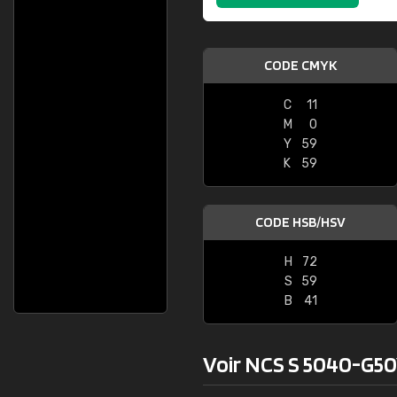
CODE CMYK
C
11
M
0
Y
59
K
59
CODE HSB/HSV
H
72
S
59
B
41
Voir NCS S 5040-G50Y