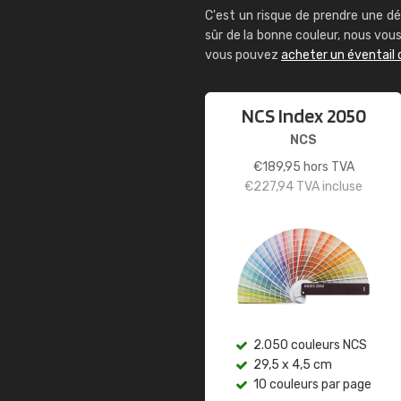
C'est un risque de prendre une dé
sûr de la bonne couleur, nous vo
vous pouvez
acheter un éventail 
NCS Index 2050
NCS
€
189,95
hors TVA
€
227,94
TVA incluse
2.050 couleurs NCS
29,5 x 4,5 cm
10 couleurs par page