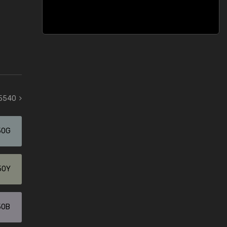
 5540
50G
50Y
50B