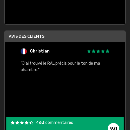
AVIS DES CLIENTS
Christian
F
 quels
"J'ai trouvé le RAL précis pour le ton de ma
"Bien 
rs
chambre."
. On ne
est
."
463
commentaires
9,0