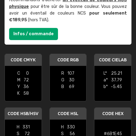
physique
pour être sûr de la bonne couleur. Vous pouvez
avoir un éventail de couleurs NCS
pour seulement
€189,95
(hors TVA).
Infos / commande
CODE CMYK
CODE RGB
CODE CIELAB
C
0
R
107
L*
25.21
M
72
G
30
a*
37.79
Y
36
B
69
b*
-5.45
K
58
CODE HSB/HSV
CODE HSL
CODE HEX
H
331
H
330
S
72
S
56
#6B1E45