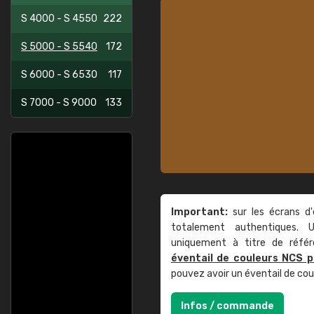
S 4000 - S 4550
222
S 5000 - S 5540
172
S 6000 - S 6530
117
S 7000 - S 9000
133
Important:
sur les écrans d'
totalement authentiques. U
uniquement à titre de réfé
éventail de couleurs NCS p
pouvez avoir un éventail de co
Infos / commande