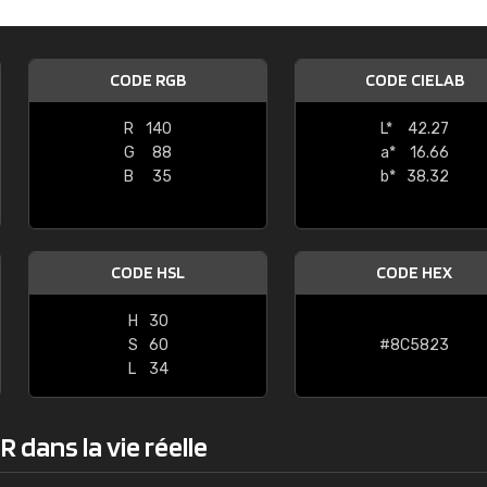
Guillaume Euvrard
"Le site ne permet pas de voir clai
CODE RGB
CODE CIELAB
sont les produits disponibles. Il y a p
palettes de couleurs: Classic, Design
R
140
L*
42.27
comprend pas qui est quoi. La livrai
G
88
a*
16.66
bien passé et le produit reçu me con
B
35
b*
38.32
CODE HSL
CODE HEX
H
30
S
60
#8C5823
L
34
 dans la vie réelle