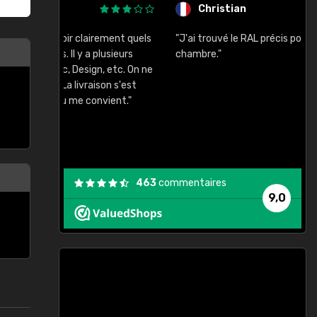
Christian
rement quels
"J'ai trouvé le RAL précis pour le ton de ma
"
lusieurs
chambre."
, etc. On ne
son s'est
vient."
463
commentaires
9,0