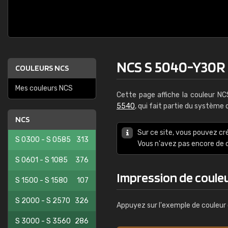
NCS S 5040-Y30R
COULEURS NCS
Mes couleurs NCS
Cette page affiche la couleur N
5540
, qui fait partie du système
NCS
Sur ce site, vous pouvez cr
S 0300 - S 0585
313
Vous n'avez pas encore d
S 0601 - S 1085
376
Impression de coule
S 1500 - S 1580
107
S 2000 - S 2570
326
Appuyez sur l'exemple de couleur 
S 3000 - S 3560
286