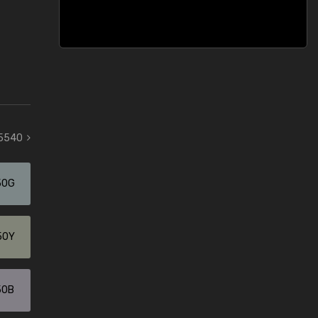
 5540
50G
50Y
50B