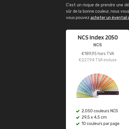
C'est un risque de prendre une dé
sûr de la bonne couleur, nous vo
vous pouvez
acheter un éventail 
NCS Index 2050
NCS
€
189,95
hors TVA
€
227,94
TVA incluse
2.050 couleurs NCS
29,5 x 4,5 cm
10 couleurs par page