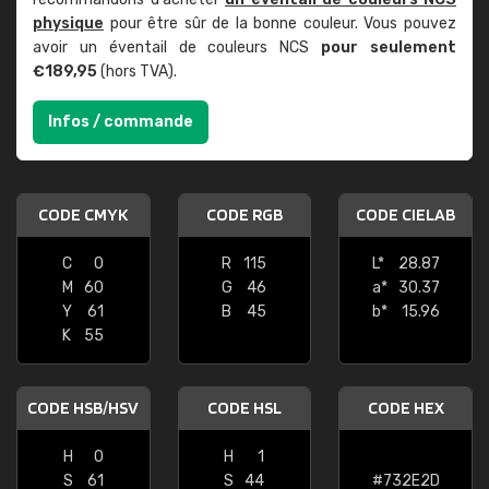
physique
pour être sûr de la bonne couleur. Vous pouvez
avoir un éventail de couleurs NCS
pour seulement
€189,95
(hors TVA).
Infos / commande
CODE CMYK
CODE RGB
CODE CIELAB
C
0
R
115
L*
28.87
M
60
G
46
a*
30.37
Y
61
B
45
b*
15.96
K
55
CODE HSB/HSV
CODE HSL
CODE HEX
H
0
H
1
S
61
S
44
#732E2D