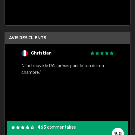
AVIS DES CLIENTS
Christian
F
 quels
"J'ai trouvé le RAL précis pour le ton de ma
"Bien 
rs
chambre."
. On ne
est
."
463
commentaires
9,0