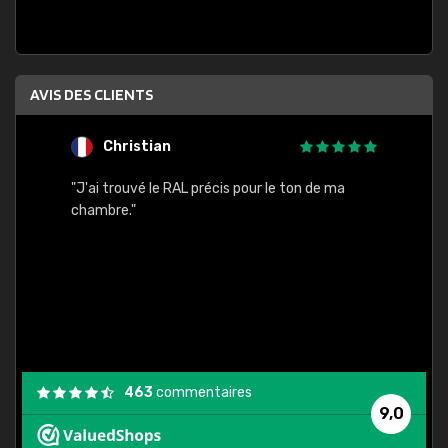
AVIS DES CLIENTS
Christian
F
 quels
"J'ai trouvé le RAL précis pour le ton de ma
"Bien 
rs
chambre."
. On ne
est
."
463
commentaires
9,0