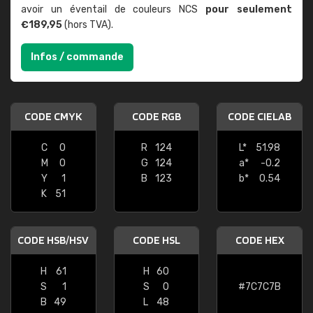
avoir un éventail de couleurs NCS
pour seulement
€189,95
(hors TVA).
Infos / commande
CODE CMYK
CODE RGB
CODE CIELAB
C
0
R
124
L*
51.98
M
0
G
124
a*
-0.2
Y
1
B
123
b*
0.54
K
51
CODE HSB/HSV
CODE HSL
CODE HEX
H
61
H
60
S
1
S
0
#7C7C7B
B
49
L
48