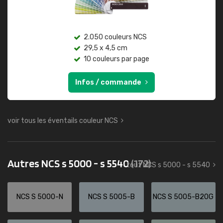
2.050 couleurs NCS
29,5 x 4,5 cm
10 couleurs par page
Infos / commande
voir tous les éventails couleur NCS
Autres NCS s 5000 - s 5540
(172)
tout NCS s 5000 - s 5540
NCS S 5000-N
NCS S 5005-B
NCS S 5005-B20G