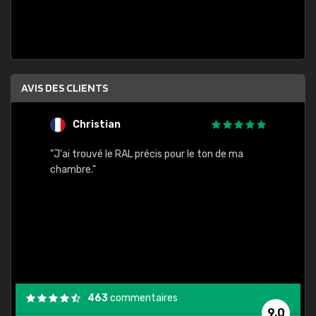
AVIS DES CLIENTS
Christian
F
 quels
"J'ai trouvé le RAL précis pour le ton de ma
"Bien 
rs
chambre."
. On ne
est
."
463
commentaires
9,0