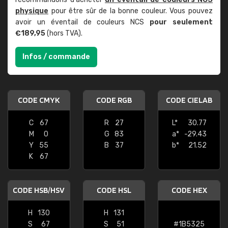
physique
pour être sûr de la bonne couleur. Vous pouvez
avoir un éventail de couleurs NCS
pour seulement
€189,95
(hors TVA).
Infos / commande
CODE CMYK
CODE RGB
CODE CIELAB
C
67
R
27
L*
30.77
M
0
G
83
a*
-29.43
Y
55
B
37
b*
21.52
K
67
CODE HSB/HSV
CODE HSL
CODE HEX
H
130
H
131
S
67
S
51
#1B5325