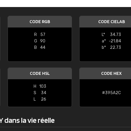
Guillaume Euvrard
"Le site ne permet pas de voir clai
CODE RGB
CODE CIELAB
sont les produits disponibles. Il y a p
palettes de couleurs: Classic, Design
R
57
L*
34.73
comprend pas qui est quoi. La livrai
G
90
a*
-21.84
bien passé et le produit reçu me con
B
44
b*
22.73
CODE HSL
CODE HEX
H
103
S
34
#395A2C
L
26
dans la vie réelle