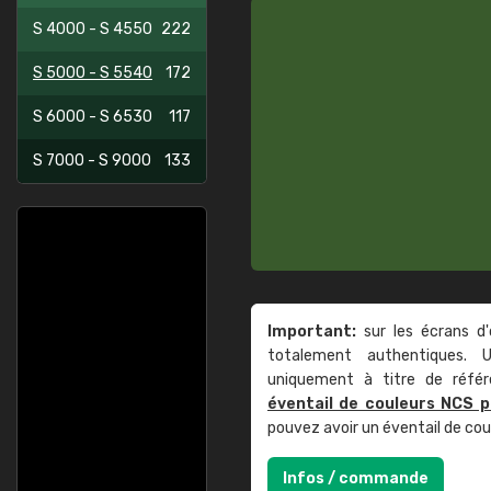
S 4000 - S 4550
222
S 5000 - S 5540
172
S 6000 - S 6530
117
S 7000 - S 9000
133
Important:
sur les écrans d'
totalement authentiques. U
uniquement à titre de réfé
éventail de couleurs NCS p
pouvez avoir un éventail de co
Infos / commande