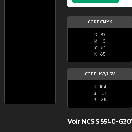
CODE CMYK
C
37
M
0
Y
51
K
65
CODE HSB/HSV
H
104
S
51
B
35
Voir NCS S 5540-G30Y 