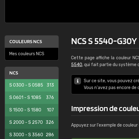
NCS S 5540-G30Y
COULEURS NCS
Mes couleurs NCS
Cette page affiche la couleur N
5540
, qui fait partie du système
NCS
Sur ce site, vous pouvez cr
S 0300 - S 0585
313
Vous n'avez pas encore d
S 0601 - S 1085
376
Impression de coule
S 1500 - S 1580
107
S 2000 - S 2570
326
Appuyez sur l'exemple de couleur 
S 3000 - S 3560
286