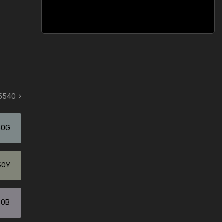
 5540
50G
50Y
50B