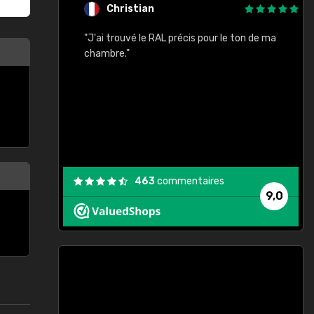
Christian
rement quels
"J'ai trouvé le RAL précis pour le ton de ma
"
lusieurs
chambre."
, etc. On ne
son s'est
vient."
463
commentaires
9,0