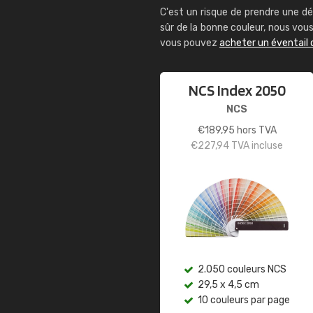
C'est un risque de prendre une dé
sûr de la bonne couleur, nous vo
vous pouvez
acheter un éventail 
NCS Index 2050
NCS
€
189,95
hors TVA
€
227,94
TVA incluse
2.050 couleurs NCS
29,5 x 4,5 cm
10 couleurs par page