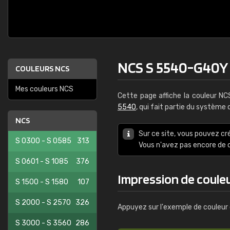
NCS S 5540-G40Y
COULEURS NCS
Mes couleurs NCS
Cette page affiche la couleur N
5540
, qui fait partie du système
NCS
Sur ce site, vous pouvez cr
S 0300 - S 0585
313
Vous n'avez pas encore d
S 0601 - S 1085
376
Impression de coule
S 1500 - S 1580
107
S 2000 - S 2570
326
Appuyez sur l'exemple de couleur 
S 3000 - S 3560
286