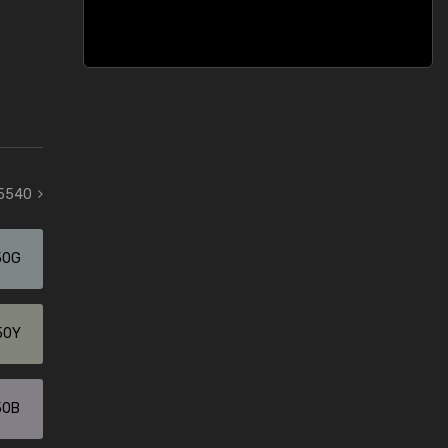
 5540
50G
50Y
50B