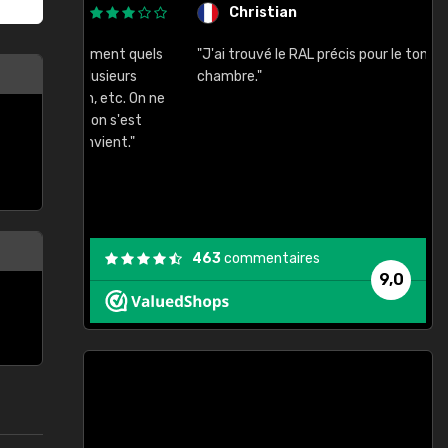
Christian
rement quels
"J'ai trouvé le RAL précis pour le ton de ma
"
lusieurs
chambre."
, etc. On ne
son s'est
vient."
463
commentaires
9,0