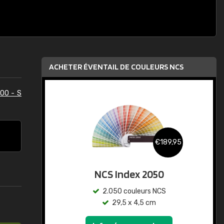
ACHETER ÉVENTAIL DE COULEURS NCS
00 - S
€189,95
NCS Index 2050
2.050 couleurs NCS
29,5 x 4,5 cm