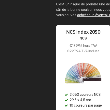
C'est un risque de prendre une dé
sûr de la bonne couleur, nous vo
vous pouvez
acheter un éventail 
NCS Index 2050
NCS
€
189,95
hors TVA
€
227,94
TVA incluse
2.050 couleurs NCS
29,5 x 4,5 cm
10 couleurs par page