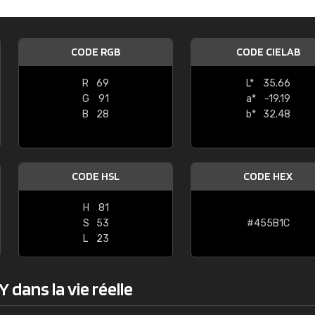
Guillaume Euvrard
"Le site ne permet pas de voir clai
CODE RGB
CODE CIELAB
sont les produits disponibles. Il y a p
palettes de couleurs: Classic, Design
R
69
L*
35.66
comprend pas qui est quoi. La livrai
G
91
a*
-19.19
bien passé et le produit reçu me con
B
28
b*
32.48
CODE HSL
CODE HEX
H
81
S
53
#455B1C
L
23
 dans la vie réelle