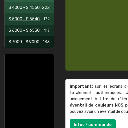
S 4000 - S 4550
222
S 5000 - S 5540
172
S 6000 - S 6530
117
S 7000 - S 9000
133
Important:
sur les écrans d'
totalement authentiques. U
uniquement à titre de réfé
éventail de couleurs NCS p
pouvez avoir un éventail de co
Infos / commande