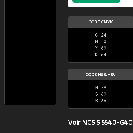
CODE CMYK
C
24
M
0
Y
69
K
64
CODE HSB/HSV
H
79
S
69
B
36
Voir NCS S 5540-G40Y