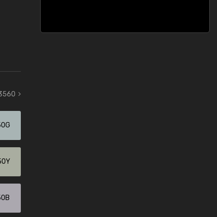
 3560
50G
50Y
50B