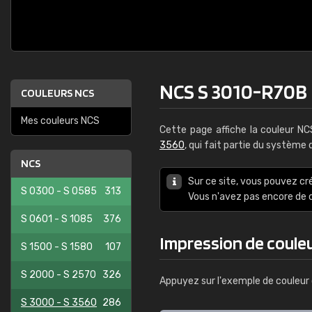
NCS S 3010-R70B
COULEURS NCS
Mes couleurs NCS
Cette page affiche la couleur N
3560
, qui fait partie du système
NCS
Sur ce site, vous pouvez cr
S 0300 - S 0585
313
Vous n'avez pas encore d
S 0601 - S 1085
376
Impression de coule
S 1500 - S 1580
107
S 2000 - S 2570
326
Appuyez sur l'exemple de couleur 
S 3000 - S 3560
286