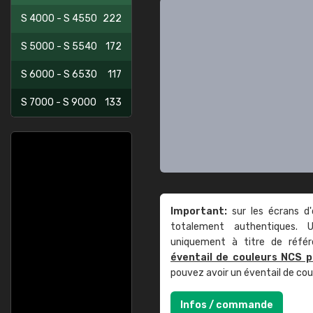
S 4000 - S 4550
222
S 5000 - S 5540
172
S 6000 - S 6530
117
S 7000 - S 9000
133
Important:
sur les écrans d'
totalement authentiques. U
uniquement à titre de réfé
éventail de couleurs NCS p
pouvez avoir un éventail de co
Infos / commande