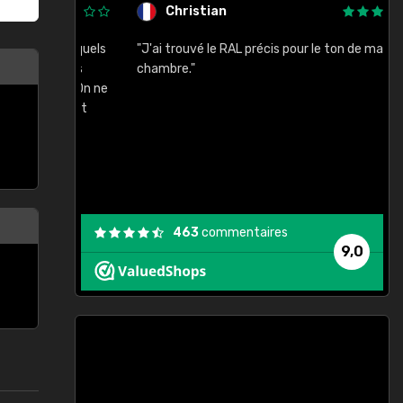
Christian
rement quels
"J'ai trouvé le RAL précis pour le ton de ma
"
lusieurs
chambre."
, etc. On ne
son s'est
vient."
463
commentaires
9,0