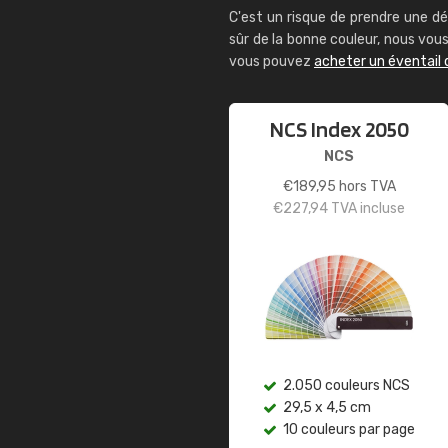
C'est un risque de prendre une dé
sûr de la bonne couleur, nous vo
vous pouvez
acheter un éventail 
NCS Index 2050
NCS
€
189,95
hors TVA
€
227,94
TVA incluse
2.050 couleurs NCS
29,5 x 4,5 cm
10 couleurs par page