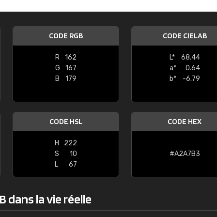
Guillaume Euvrard
"Le site ne permet pas de voir clai
CODE RGB
CODE CIELAB
sont les produits disponibles. Il y a p
palettes de couleurs: Classic, Design
R
162
L*
68.44
comprend pas qui est quoi. La livrai
G
167
a*
0.64
bien passé et le produit reçu me con
B
179
b*
-6.79
CODE HSL
CODE HEX
H
222
S
10
#A2A7B3
L
67
 dans la vie réelle