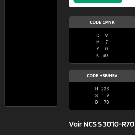
CODE CMYK
C
9
M
7
Y
0
K
30
CODE HSB/HSV
H
223
S
9
B
70
Voir NCS S 3010-R70B