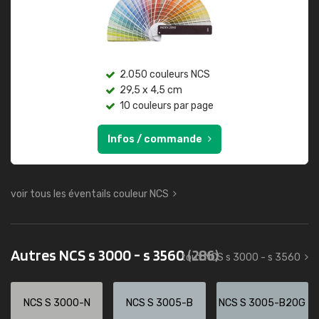
2.050 couleurs NCS
29,5 x 4,5 cm
10 couleurs par page
Infos / commande
voir tous les éventails couleur NCS
Autres NCS s 3000 - s 3560
(286)
tout NCS s 3000 - s 3560
NCS S 3000-N
NCS S 3005-B
NCS S 3005-B20G