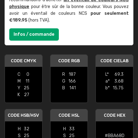
physique
pour être sûr de la bonne couleur. Vous pouvez
avoir un éventail de couleurs NCS
pour seulement
€189,95
(hors TVA).
Infos / commande
CODE CMYK
CODE RGB
CODE CIELAB
C
0
R
187
L*
69.3
M
11
G
166
a*
3.68
Y
25
B
141
b*
15.75
K
27
CODE HSB/HSV
CODE HSL
CODE HEX
H
32
H
33
S
25
S
25
#BBA68D