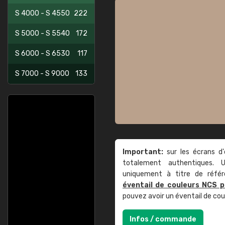
S 4000 - S 4550
222
S 5000 - S 5540
172
S 6000 - S 6530
117
S 7000 - S 9000
133
Important:
sur les écrans d'
totalement authentiques. U
uniquement à titre de réfé
éventail de couleurs NCS p
pouvez avoir un éventail de co
Infos / commande