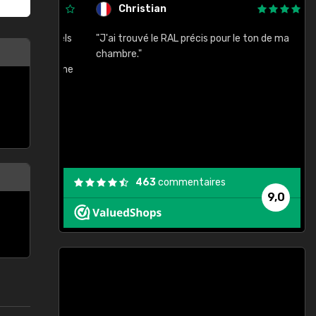
Christian
rement quels
"J'ai trouvé le RAL précis pour le ton de ma
"
lusieurs
chambre."
, etc. On ne
son s'est
vient."
463
commentaires
9,0