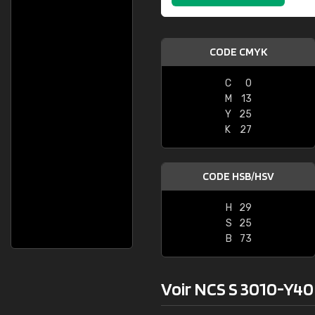
CODE CMYK
C
0
M
13
Y
25
K
27
CODE HSB/HSV
H
29
S
25
B
73
Voir NCS S 3010-Y40R