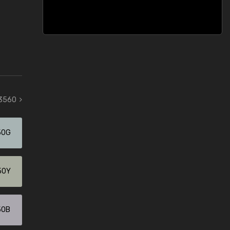
 3560
50G
50Y
50B