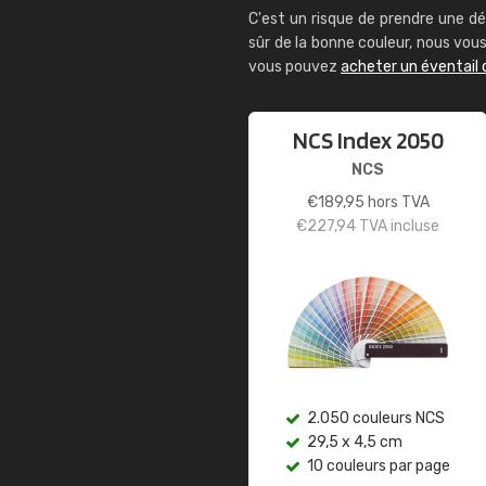
C'est un risque de prendre une dé
sûr de la bonne couleur, nous vo
vous pouvez
acheter un éventail 
NCS Index 2050
NCS
€
189,95
hors TVA
€
227,94
TVA incluse
2.050 couleurs NCS
29,5 x 4,5 cm
10 couleurs par page