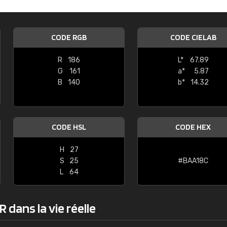
Guillaume Euvrard
"Le site ne permet pas de voir clai
CODE RGB
CODE CIELAB
sont les produits disponibles. Il y a p
palettes de couleurs: Classic, Design
R
186
L*
67.89
comprend pas qui est quoi. La livrai
G
161
a*
5.87
bien passé et le produit reçu me con
B
140
b*
14.32
CODE HSL
CODE HEX
H
27
S
25
#BAA18C
L
64
 dans la vie réelle