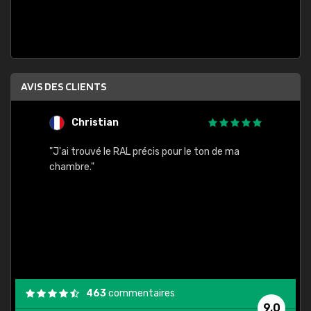
AVIS DES CLIENTS
Christian
F
 quels
"J'ai trouvé le RAL précis pour le ton de ma
"Bien 
rs
chambre."
. On ne
est
."
463
commentaires
9,0