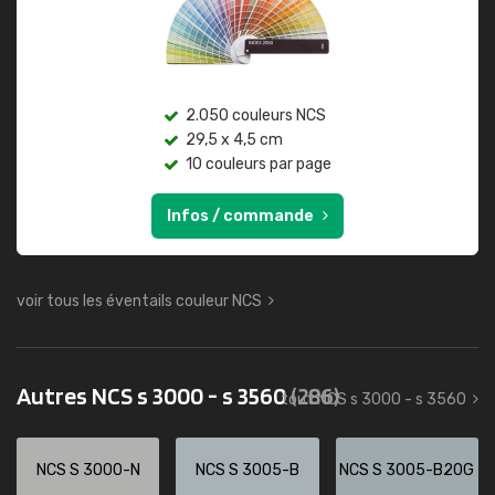
2.050 couleurs NCS
29,5 x 4,5 cm
10 couleurs par page
Infos / commande
voir tous les éventails couleur NCS
Autres NCS s 3000 - s 3560
(286)
tout NCS s 3000 - s 3560
NCS S 3000-N
NCS S 3005-B
NCS S 3005-B20G