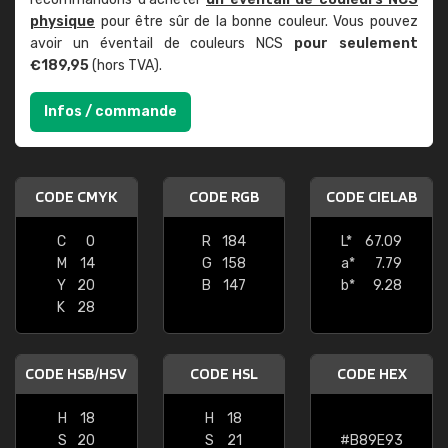
physique
pour être sûr de la bonne couleur. Vous pouvez
avoir un éventail de couleurs NCS
pour seulement
€189,95
(hors TVA).
Infos / commande
CODE CMYK
CODE RGB
CODE CIELAB
C
0
R
184
L*
67.09
M
14
G
158
a*
7.79
Y
20
B
147
b*
9.28
K
28
CODE HSB/HSV
CODE HSL
CODE HEX
H
18
H
18
S
20
S
21
#B89E93