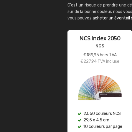
C'est un risque de prendre une dé
sûr de la bonne couleur, nous vo
vous pouvez
acheter un éventail 
NCS Index 2050
NCS
€
189,95
hors TVA
€
227,94
TVA incluse
2.050 couleurs NCS
29,5 x 4,5 cm
10 couleurs par page