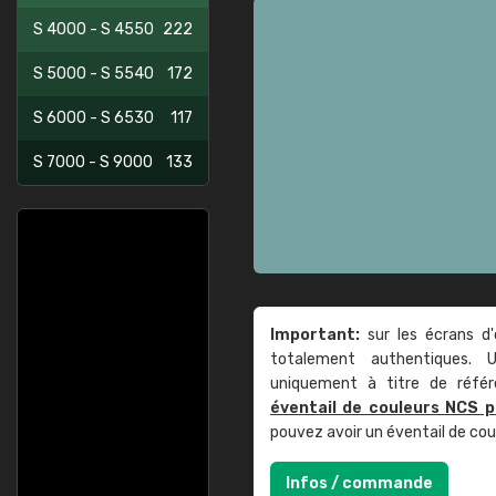
S 4000 - S 4550
222
S 5000 - S 5540
172
S 6000 - S 6530
117
S 7000 - S 9000
133
Important:
sur les écrans d'
totalement authentiques. U
uniquement à titre de réfé
éventail de couleurs NCS p
pouvez avoir un éventail de co
Infos / commande