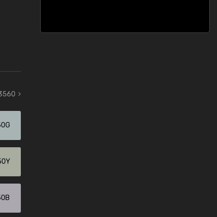
 3560
50G
50Y
50B