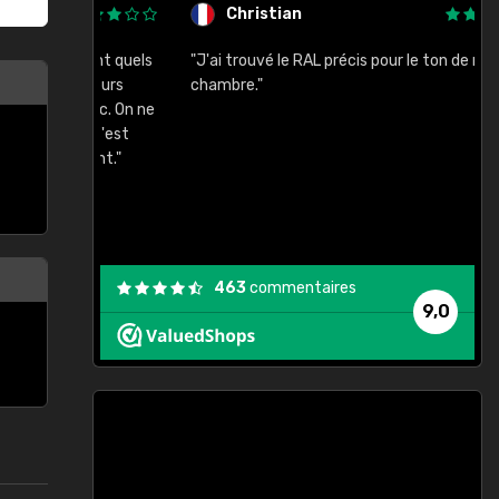
Christian
rement quels
"J'ai trouvé le RAL précis pour le ton de ma
"
lusieurs
chambre."
, etc. On ne
son s'est
vient."
463
commentaires
9,0