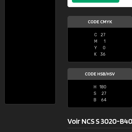
CODE CMYK
C
27
M
1
Y
0
K
36
CODE HSB/HSV
H
180
S
27
B
64
Voir NCS S 3020-B40G