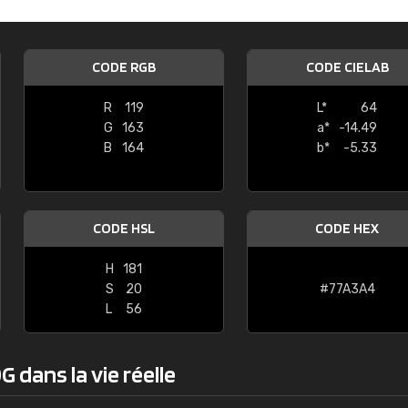
Guillaume Euvrard
"Le site ne permet pas de voir clai
CODE RGB
CODE CIELAB
sont les produits disponibles. Il y a p
palettes de couleurs: Classic, Design
R
119
L*
64
comprend pas qui est quoi. La livrai
G
163
a*
-14.49
bien passé et le produit reçu me con
B
164
b*
-5.33
CODE HSL
CODE HEX
H
181
S
20
#77A3A4
L
56
 dans la vie réelle