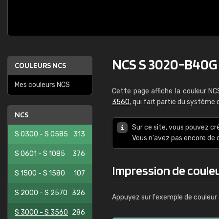
NCS S 3020-B40G
COULEURS NCS
Mes couleurs NCS
Cette page affiche la couleur N
3560
, qui fait partie du système
NCS
Sur ce site, vous pouvez cr
S 0300 - S 0585
313
Vous n'avez pas encore d
S 0601 - S 1085
376
Impression de coule
S 1500 - S 1580
107
S 2000 - S 2570
326
Appuyez sur l'exemple de couleur 
S 3000 - S 3560
286