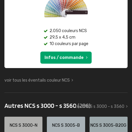
2.050 couleurs NCS
29,5 x 4,5 cm
10 couleurs par page
Infos / commande
voir tous les éventails couleur NCS
Autres NCS s 3000 - s 3560
(286)
tout NCS s 3000 - s 3560
NCS S 3000-N
NCS S 3005-B
NCS S 3005-B20G