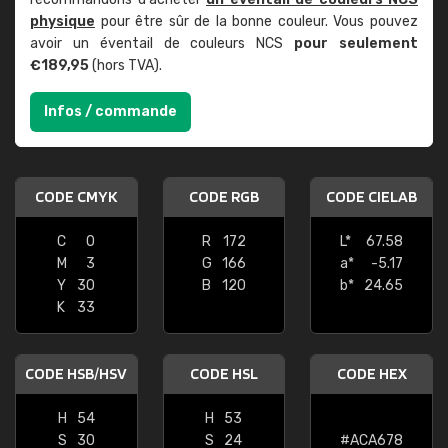
physique
pour être sûr de la bonne couleur. Vous pouvez
avoir un éventail de couleurs NCS
pour seulement
€189,95
(hors TVA).
Infos / commande
CODE CMYK
CODE RGB
CODE CIELAB
C
0
R
172
L*
67.58
M
3
G
166
a*
-5.17
Y
30
B
120
b*
24.65
K
33
CODE HSB/HSV
CODE HSL
CODE HEX
H
54
H
53
S
30
S
24
#ACA678