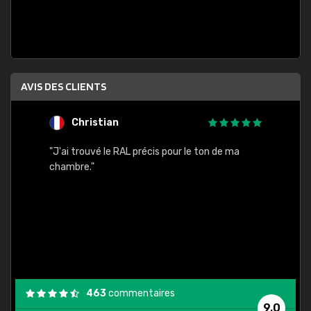
AVIS DES CLIENTS
Christian
F
 quels
"J'ai trouvé le RAL précis pour le ton de ma
"Bien 
rs
chambre."
. On ne
est
."
463
commentaires
9,0