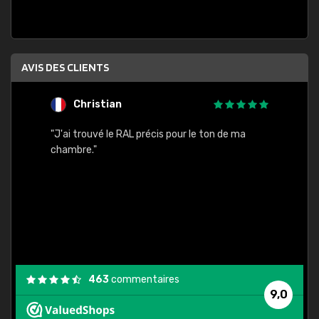
AVIS DES CLIENTS
Christian
F
 quels
"J'ai trouvé le RAL précis pour le ton de ma
"Bien 
rs
chambre."
. On ne
est
."
463
commentaires
9,0