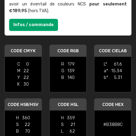
avoir un éventail de couleurs NCS
pour seulement
€189,95
(hors TVA).
Infos / commande
CODE CMYK
CODE RGB
CODE CIELAB
C
0
R
179
L*
61.6
M
22
G
139
a*
15.34
Y
22
B
140
b*
5.31
K
30
CODE HSB/HSV
CODE HSL
CODE HEX
H
360
H
359
S
22
S
21
#B38B8C
B
70
L
62