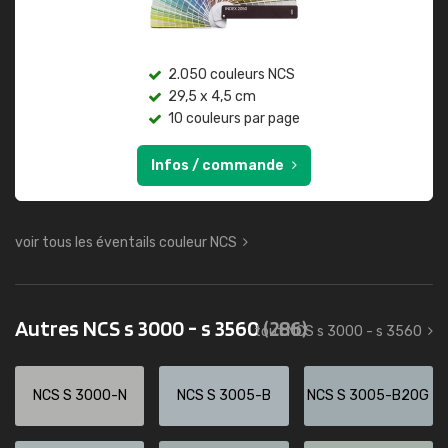
2.050 couleurs NCS
29,5 x 4,5 cm
10 couleurs par page
Infos / commande
voir tous les éventails couleur NCS
Autres NCS s 3000 - s 3560
(286)
tout NCS s 3000 - s 3560
NCS S 3000-N
NCS S 3005-B
NCS S 3005-B20G