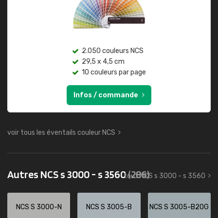
2.050 couleurs NCS
29,5 x 4,5 cm
10 couleurs par page
Infos / commande
voir tous les éventails couleur NCS
Autres NCS s 3000 - s 3560
(286)
tout NCS s 3000 - s 3560
NCS S 3000-N
NCS S 3005-B
NCS S 3005-B20G