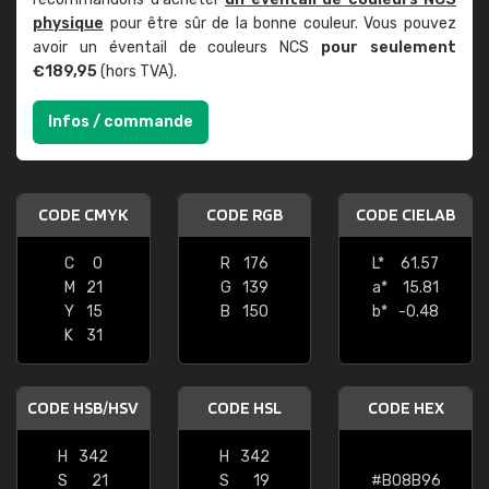
physique
pour être sûr de la bonne couleur. Vous pouvez
avoir un éventail de couleurs NCS
pour seulement
€189,95
(hors TVA).
Infos / commande
CODE CMYK
CODE RGB
CODE CIELAB
C
0
R
176
L*
61.57
M
21
G
139
a*
15.81
Y
15
B
150
b*
-0.48
K
31
CODE HSB/HSV
CODE HSL
CODE HEX
H
342
H
342
S
21
S
19
#B08B96