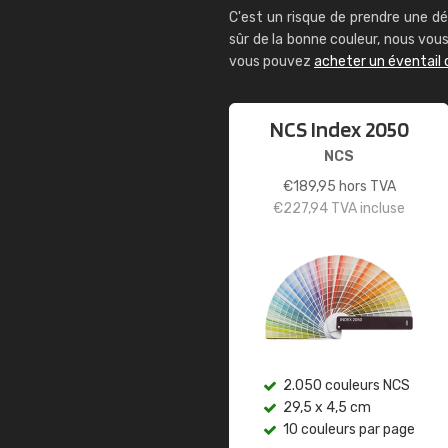
C'est un risque de prendre une dé
sûr de la bonne couleur, nous vo
vous pouvez
acheter un éventail 
NCS Index 2050
NCS
€
189,95
hors TVA
€
227,94
TVA incluse
2.050 couleurs NCS
29,5 x 4,5 cm
10 couleurs par page