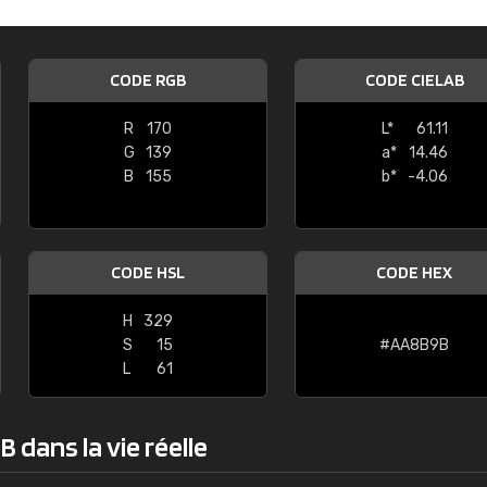
Guillaume Euvrard
"Le site ne permet pas de voir clai
CODE RGB
CODE CIELAB
sont les produits disponibles. Il y a p
palettes de couleurs: Classic, Design
R
170
L*
61.11
comprend pas qui est quoi. La livrai
G
139
a*
14.46
bien passé et le produit reçu me con
B
155
b*
-4.06
CODE HSL
CODE HEX
H
329
S
15
#AA8B9B
L
61
 dans la vie réelle