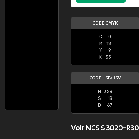
CODE CMYK
C
0
M
18
Y
9
K
33
CODE HSB/HSV
H
328
S
18
B
67
Voir NCS S 3020-R30B