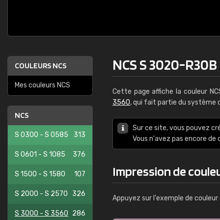
NCS S 3020-R30B
COULEURS NCS
Mes couleurs NCS
Cette page affiche la couleur N
3560
, qui fait partie du système
NCS
Sur ce site, vous pouvez cr
S 0300 - S 0585
313
Vous n'avez pas encore d
S 0601 - S 1085
376
Impression de coule
S 1500 - S 1580
107
S 2000 - S 2570
326
Appuyez sur l'exemple de couleur 
S 3000 - S 3560
286