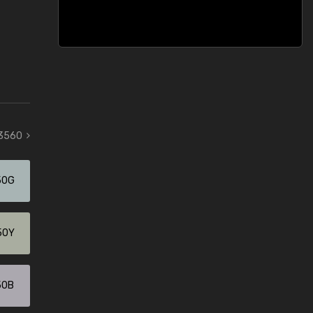
 3560
50G
50Y
50B