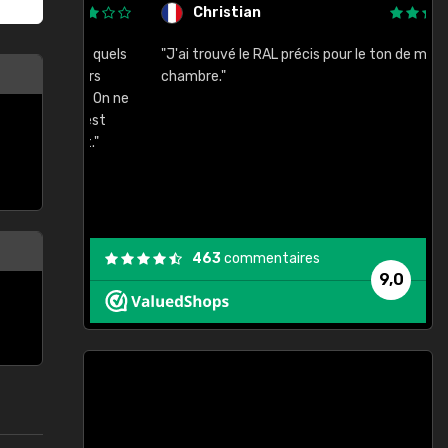
Christian
rement quels
"J'ai trouvé le RAL précis pour le ton de ma
"
lusieurs
chambre."
, etc. On ne
son s'est
vient."
463
commentaires
9,0