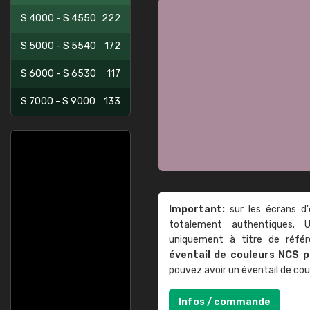
S 4000 - S 4550
222
S 5000 - S 5540
172
S 6000 - S 6530
117
S 7000 - S 9000
133
Important:
sur les écrans d'
totalement authentiques. U
uniquement à titre de réfé
éventail de couleurs NCS p
pouvez avoir un éventail de co
Infos / commande