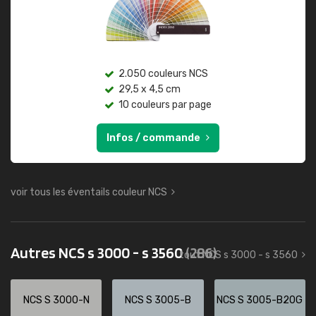
2.050 couleurs NCS
29,5 x 4,5 cm
10 couleurs par page
Infos / commande
voir tous les éventails couleur NCS
Autres NCS s 3000 - s 3560
(286)
tout NCS s 3000 - s 3560
NCS S 3000-N
NCS S 3005-B
NCS S 3005-B20G