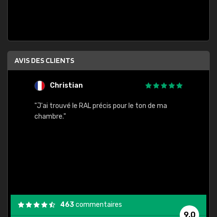
AVIS DES CLIENTS
Christian
F
 quels
"J'ai trouvé le RAL précis pour le ton de ma
"Bien 
rs
chambre."
. On ne
est
."
463
commentaires
9,0