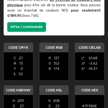
physique
pour être sûr de la bonne couleur. Vous pouvez
avoir un éventail de couleurs NCS
pour seulement
€189,95
(hors TVA).
Infos / commande
CODE CMYK
CODE RGB
CODE CIELAB
C
27
R
127
L*
61.68
M
13
G
152
a*
-3.62
Y
0
B
174
b*
-14.37
K
32
CODE HSB/HSV
CODE HSL
CODE HEX
H
209
H
208
S
27
S
23
#7F98AE