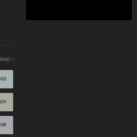
 3560
50G
50Y
50B