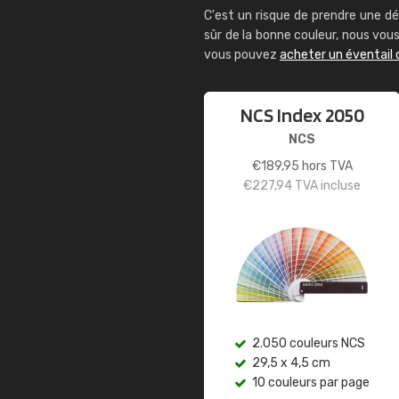
C'est un risque de prendre une dé
sûr de la bonne couleur, nous vo
vous pouvez
acheter un éventail 
NCS Index 2050
NCS
€
189,95
hors TVA
€
227,94
TVA incluse
2.050 couleurs NCS
29,5 x 4,5 cm
10 couleurs par page