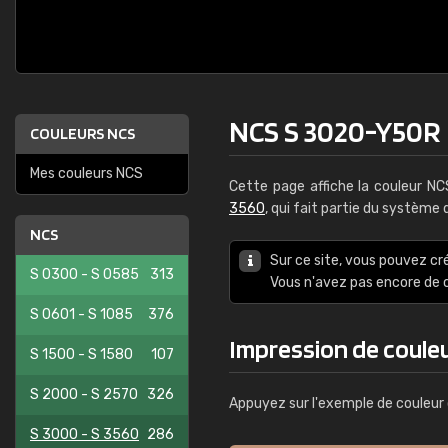
NCS S 3020-Y50R
COULEURS NCS
Mes couleurs NCS
Cette page affiche la couleur N
3560
, qui fait partie du système
NCS
Sur ce site, vous pouvez cr
S 0300 - S 0585
313
Vous n'avez pas encore d
S 0601 - S 1085
376
Impression de coule
S 1500 - S 1580
107
S 2000 - S 2570
326
Appuyez sur l'exemple de couleur 
S 3000 - S 3560
286