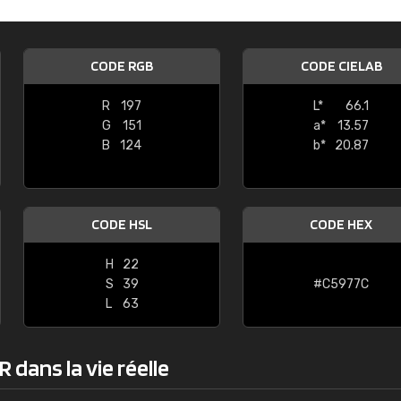
Guillaume Euvrard
"Le site ne permet pas de voir clai
CODE RGB
CODE CIELAB
sont les produits disponibles. Il y a p
palettes de couleurs: Classic, Design
R
197
L*
66.1
comprend pas qui est quoi. La livrai
G
151
a*
13.57
bien passé et le produit reçu me con
B
124
b*
20.87
CODE HSL
CODE HEX
H
22
S
39
#C5977C
L
63
 dans la vie réelle