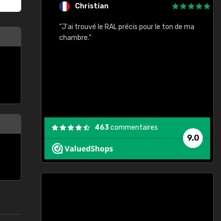
Christian
rement quels
"J'ai trouvé le RAL précis pour le ton de ma
"
lusieurs
chambre."
, etc. On ne
son s'est
vient."
463
commentaires
9,0