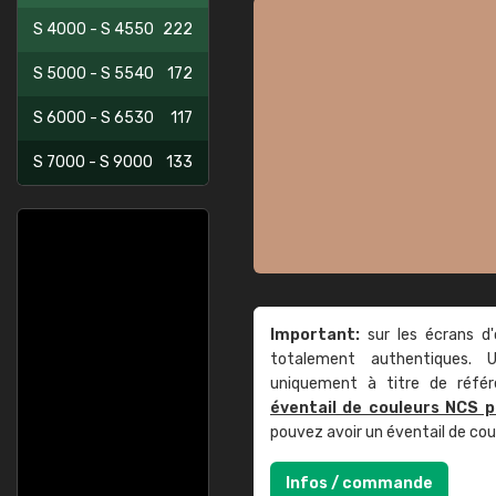
S 4000 - S 4550
222
S 5000 - S 5540
172
S 6000 - S 6530
117
S 7000 - S 9000
133
Important:
sur les écrans d'
totalement authentiques. U
uniquement à titre de réfé
éventail de couleurs NCS p
pouvez avoir un éventail de co
Infos / commande