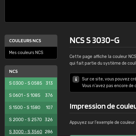
NCS S 3030-G
COULEURS NCS
Mes couleurs NCS
Cette page affiche la couleur NC
qui fait partie du système de cou
NCS
Sur ce site, vous pouvez cr
S 0300 - S 0585
313
Vous n'avez pas encore d
S 0601 - S 1085
376
Impression de coule
S 1500 - S 1580
107
S 2000 - S 2570
326
Appuyez sur l'exemple de couleur 
S 3000 - S 3560
286