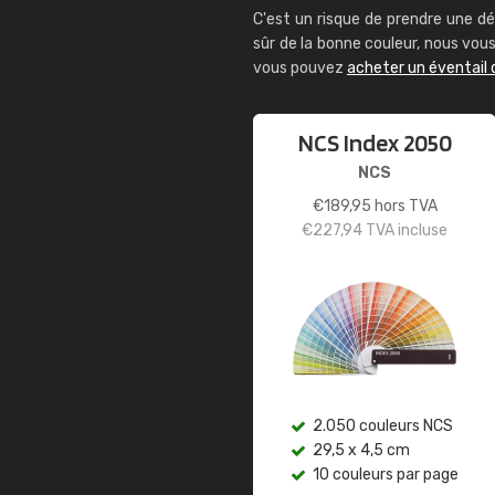
C'est un risque de prendre une dé
sûr de la bonne couleur, nous vo
vous pouvez
acheter un éventail 
NCS Index 2050
NCS
€
189,95
hors TVA
€
227,94
TVA incluse
2.050 couleurs NCS
29,5 x 4,5 cm
10 couleurs par page