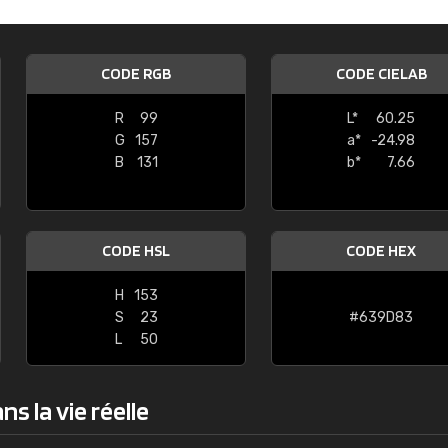
Guillaume Euvrard
"Le site ne permet pas de voir clai
CODE RGB
CODE CIELAB
sont les produits disponibles. Il y a p
palettes de couleurs: Classic, Design
R
99
L*
60.25
comprend pas qui est quoi. La livrai
G
157
a*
-24.98
bien passé et le produit reçu me con
B
131
b*
7.66
CODE HSL
CODE HEX
H
153
S
23
#639D83
L
50
s la vie réelle