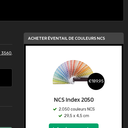
ACHETER ÉVENTAIL DE COULEURS NCS
S 3560
,
€189,95
NCS Index 2050
2.050 couleurs NCS
29,5 x 4,5 cm