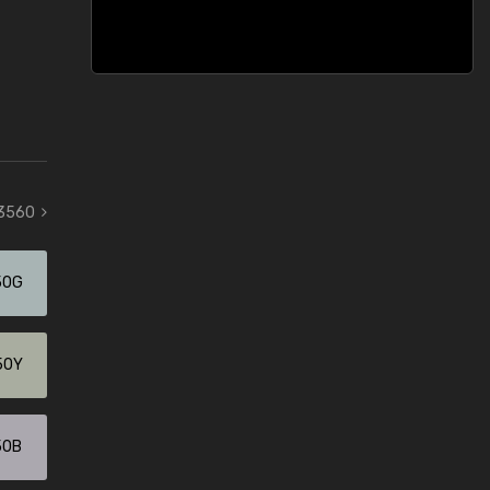
 3560
50G
50Y
50B