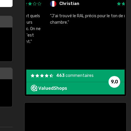
Christian
rement quels
"J'ai trouvé le RAL précis pour le ton de ma
"
lusieurs
chambre."
, etc. On ne
son s'est
vient."
463
commentaires
9,0