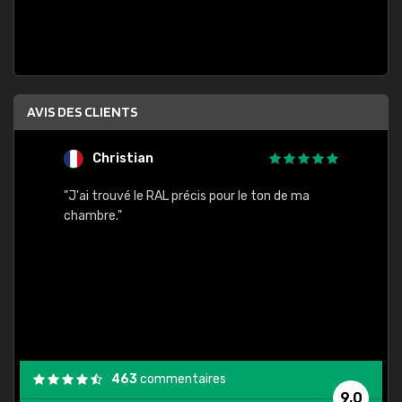
AVIS DES CLIENTS
Christian
F
 quels
"J'ai trouvé le RAL précis pour le ton de ma
"Bien 
rs
chambre."
. On ne
est
."
463
commentaires
9,0