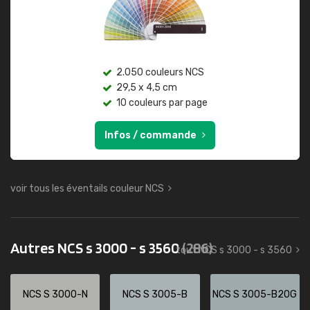
2.050 couleurs NCS
29,5 x 4,5 cm
10 couleurs par page
Infos / commande
voir tous les éventails couleur NCS
Autres NCS s 3000 - s 3560
(286)
tout NCS s 3000 - s 3560
NCS S 3000-N
NCS S 3005-B
NCS S 3005-B20G