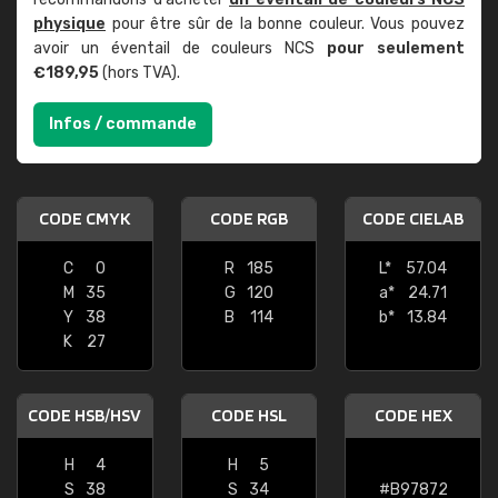
physique
pour être sûr de la bonne couleur. Vous pouvez
avoir un éventail de couleurs NCS
pour seulement
€189,95
(hors TVA).
Infos / commande
CODE CMYK
CODE RGB
CODE CIELAB
C
0
R
185
L*
57.04
M
35
G
120
a*
24.71
Y
38
B
114
b*
13.84
K
27
CODE HSB/HSV
CODE HSL
CODE HEX
H
4
H
5
S
38
S
34
#B97872