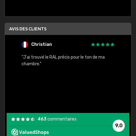
AVIS DES CLIENTS
Christian
F
 quels
"J'ai trouvé le RAL précis pour le ton de ma
"Bien 
rs
chambre."
. On ne
est
."
463
commentaires
9,0