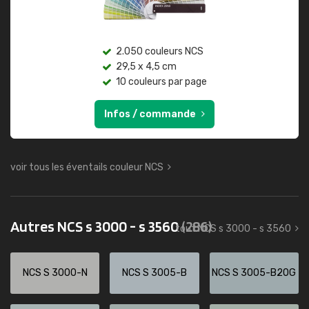
2.050 couleurs NCS
29,5 x 4,5 cm
10 couleurs par page
Infos / commande
voir tous les éventails couleur NCS
Autres NCS s 3000 - s 3560
(286)
tout NCS s 3000 - s 3560
NCS S 3000-N
NCS S 3005-B
NCS S 3005-B20G