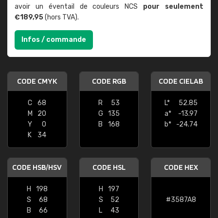
avoir un éventail de couleurs NCS
pour seulement
€189,95
(hors TVA).
Infos / commande
CODE CMYK
CODE RGB
CODE CIELAB
C
68
R
53
L*
52.85
M
20
G
135
a*
-13.97
Y
0
B
168
b*
-24.74
K
34
CODE HSB/HSV
CODE HSL
CODE HEX
H
198
H
197
S
68
S
52
#3587A8
B
66
L
43