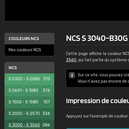
NCS S 3040-B30G
COULEURS NCS
Mes couleurs NCS
Cette page affiche la couleur N
3560
, qui fait partie du système
NCS
Sur ce site, vous pouvez cr
S 0300 - S 0585
313
Vous n'avez pas encore d
S 0601 - S 1085
376
Impression de coule
S 1500 - S 1580
107
S 2000 - S 2570
326
Appuyez sur l'exemple de couleur 
S 3000 - S 3560
286