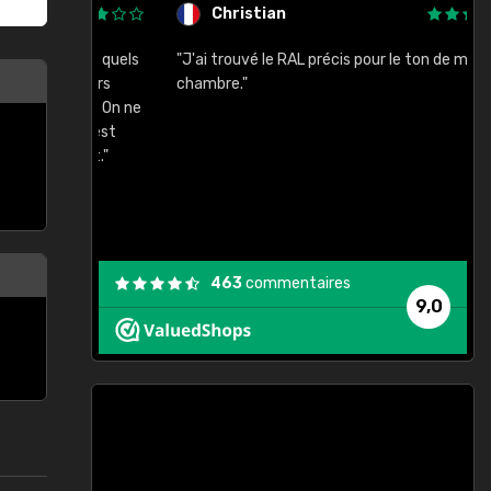
Christian
rement quels
"J'ai trouvé le RAL précis pour le ton de ma
"
lusieurs
chambre."
, etc. On ne
son s'est
vient."
463
commentaires
9,0