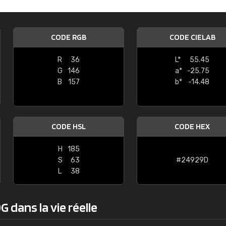
Guillaume Euvrard
"Le site ne permet pas de voir clai
CODE RGB
CODE CIELAB
sont les produits disponibles. Il y a p
palettes de couleurs: Classic, Design
R
36
L*
55.45
comprend pas qui est quoi. La livrai
G
146
a*
-25.75
bien passé et le produit reçu me con
B
157
b*
-14.48
CODE HSL
CODE HEX
H
185
S
63
#24929D
L
38
 dans la vie réelle