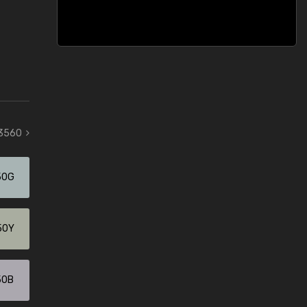
 3560
50G
50Y
50B