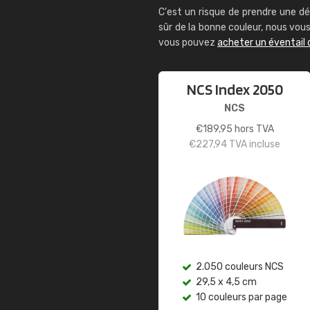
C'est un risque de prendre une dé
sûr de la bonne couleur, nous vo
vous pouvez
acheter un éventail 
NCS Index 2050
NCS
€
189,95
hors TVA
€
227,94
TVA incluse
2.050 couleurs NCS
29,5 x 4,5 cm
10 couleurs par page