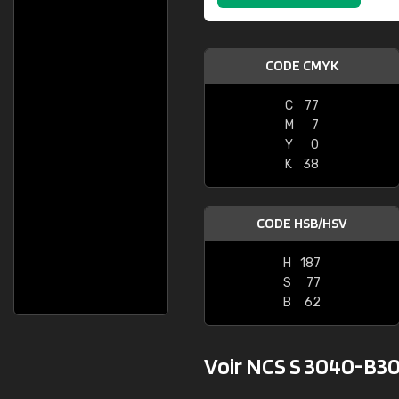
CODE CMYK
C
77
M
7
Y
0
K
38
CODE HSB/HSV
H
187
S
77
B
62
Voir NCS S 3040-B30G