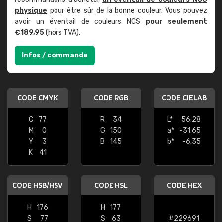
physique
pour être sûr de la bonne couleur. Vous pouvez
avoir un éventail de couleurs NCS
pour seulement
€189,95
(hors TVA).
Infos / commande
CODE CMYK
CODE RGB
CODE CIELAB
C
77
R
34
L*
56.28
M
0
G
150
a*
-31.65
Y
3
B
145
b*
-6.35
K
41
CODE HSB/HSV
CODE HSL
CODE HEX
H
176
H
177
S
77
S
63
#229691