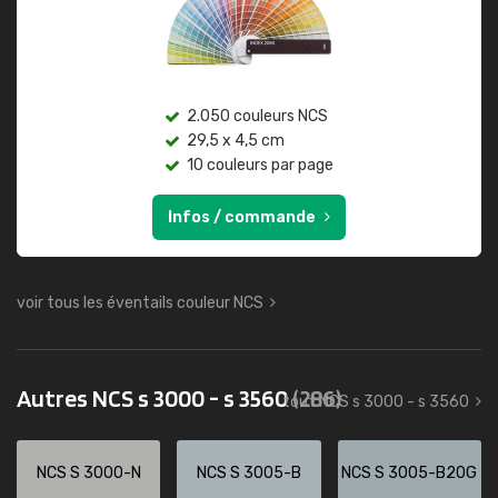
2.050 couleurs NCS
29,5 x 4,5 cm
10 couleurs par page
Infos / commande
voir tous les éventails couleur NCS
Autres NCS s 3000 - s 3560
(286)
tout NCS s 3000 - s 3560
NCS S 3000-N
NCS S 3005-B
NCS S 3005-B20G