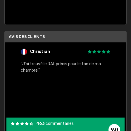
AVIS DES CLIENTS
Christian
F
 quels
"J'ai trouvé le RAL précis pour le ton de ma
"Bien 
rs
chambre."
. On ne
est
."
463
commentaires
9,0