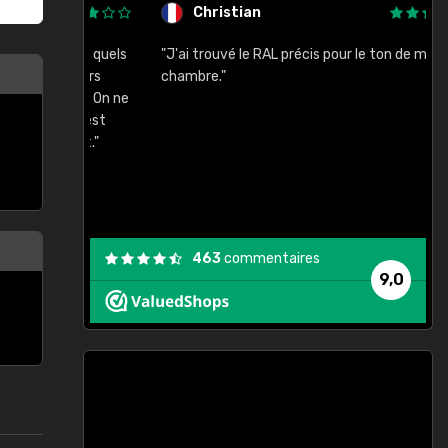
Christian
rement quels
"J'ai trouvé le RAL précis pour le ton de ma
"
lusieurs
chambre."
, etc. On ne
son s'est
vient."
463
commentaires
9,0