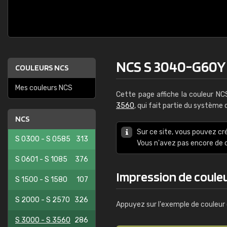
NCS S 3040-G60Y
COULEURS NCS
Mes couleurs NCS
Cette page affiche la couleur N
3560
, qui fait partie du système
NCS
Sur ce site, vous pouvez cr
S 0300 - S 0585
313
Vous n'avez pas encore d
S 0601 - S 1085
376
Impression de coul
S 1500 - S 1580
107
S 2000 - S 2570
326
Appuyez sur l'exemple de couleur 
S 3000 - S 3560
286