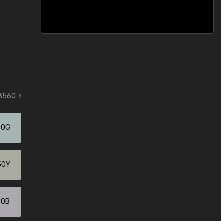
 3560
50G
50Y
50B