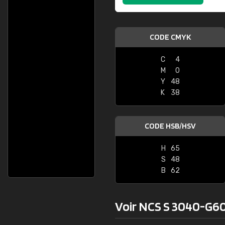
CODE CMYK
C
4
M
0
Y
48
K
38
CODE HSB/HSV
H
65
S
48
B
62
Voir NCS S 3040-G60Y