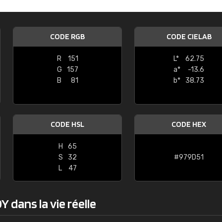
Guillaume Euvrard
"Le site ne permet pas de voir clai
CODE RGB
CODE CIELAB
sont les produits disponibles. Il y a p
palettes de couleurs: Classic, Design
R
151
L*
62.75
comprend pas qui est quoi. La livrai
G
157
a*
-13.6
bien passé et le produit reçu me con
B
81
b*
38.73
CODE HSL
CODE HEX
H
65
S
32
#979D51
L
47
 dans la vie réelle