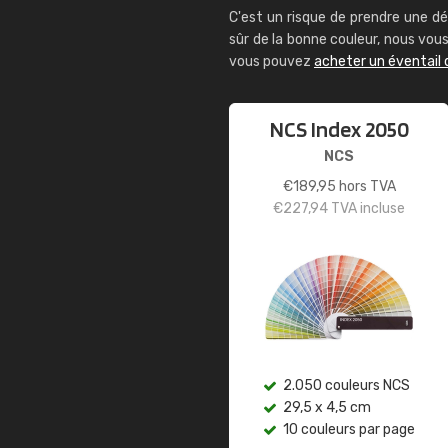
C'est un risque de prendre une dé
sûr de la bonne couleur, nous vo
vous pouvez
acheter un éventail 
NCS Index 2050
NCS
€
189,95
hors TVA
€
227,94
TVA incluse
2.050 couleurs NCS
29,5 x 4,5 cm
10 couleurs par page