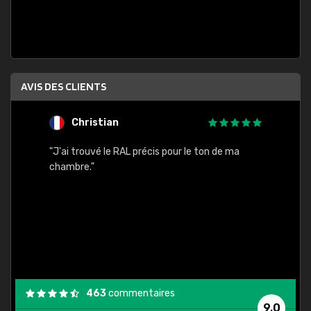
AVIS DES CLIENTS
Christian
F
 quels
"J'ai trouvé le RAL précis pour le ton de ma
"Bien 
rs
chambre."
. On ne
est
."
463
commentaires
9,0