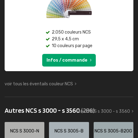
2.050 couleurs NCS
29,5 x 4,5 cm
10 couleurs par page
Infos / commande
voir tous les éventails couleur NCS
Autres NCS s 3000 - s 3560
(286)
tout NCS s 3000 - s 3560
NCS S 3000-N
NCS S 3005-B
NCS S 3005-B20G