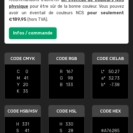
physique
pour être sûr de la bonne couleur. Vous pouvez
avoir un éventail de couleurs NCS
pour seulement
€189,95
(hors TVA).
Infos / commande
CODE CMYK
CODE RGB
CODE CIELAB
C
0
R
167
L*
50.27
M
41
G
98
a*
32.73
Y
20
B
133
b*
-7.38
K
35
CODE HSB/HSV
CODE HSL
CODE HEX
H
331
H
330
S
41
S
28
#A76285