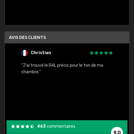
AVIS DES CLIENTS
Christian
F
 quels
"J'ai trouvé le RAL précis pour le ton de ma
"Bien 
rs
chambre."
. On ne
est
."
463
commentaires
9,0