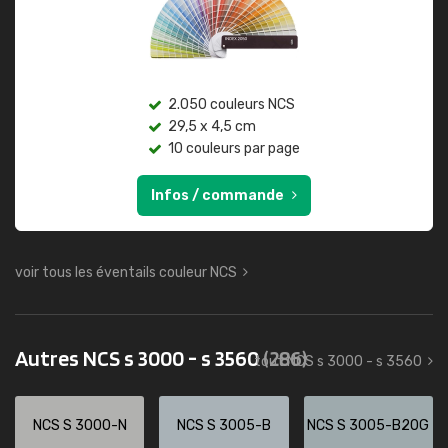
2.050 couleurs NCS
29,5 x 4,5 cm
10 couleurs par page
Infos / commande
voir tous les éventails couleur NCS
Autres NCS s 3000 - s 3560
(286)
tout NCS s 3000 - s 3560
NCS S 3000-N
NCS S 3005-B
NCS S 3005-B20G