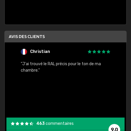
AVIS DES CLIENTS
Christian
F
 quels
"J'ai trouvé le RAL précis pour le ton de ma
"Bien 
rs
chambre."
. On ne
est
."
463
commentaires
9,0