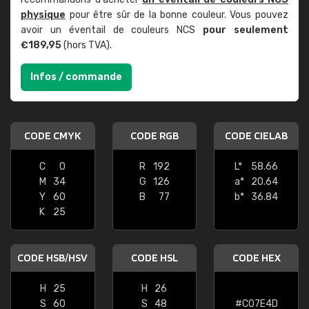
physique
pour être sûr de la bonne couleur. Vous pouvez
avoir un éventail de couleurs NCS
pour seulement
€189,95
(hors TVA).
Infos / commande
CODE CMYK
CODE RGB
CODE CIELAB
C
0
R
192
L*
58.66
M
34
G
126
a*
20.64
Y
60
B
77
b*
36.84
K
25
CODE HSB/HSV
CODE HSL
CODE HEX
H
25
H
26
S
60
S
48
#C07E4D