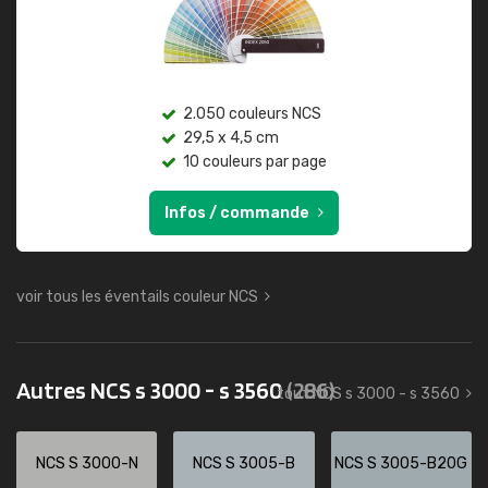
2.050 couleurs NCS
29,5 x 4,5 cm
10 couleurs par page
Infos / commande
voir tous les éventails couleur NCS
Autres NCS s 3000 - s 3560
(286)
tout NCS s 3000 - s 3560
NCS S 3000-N
NCS S 3005-B
NCS S 3005-B20G