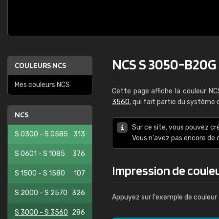
NCS S 3050-B20G
COULEURS NCS
Mes couleurs NCS
Cette page affiche la couleur N
3560
, qui fait partie du système
NCS
Sur ce site, vous pouvez cr
S 0300 - S 0585
313
Vous n'avez pas encore d
S 0601 - S 1085
376
Impression de coule
S 1500 - S 1580
107
S 2000 - S 2570
326
Appuyez sur l'exemple de couleur 
S 3000 - S 3560
286