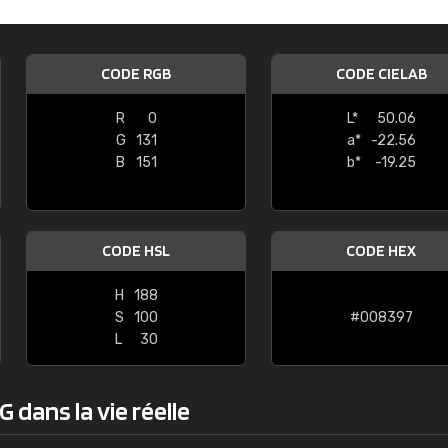
Guillaume Euvrard
"Le site ne permet pas de voir clai
CODE RGB
CODE CIELAB
sont les produits disponibles. Il y a p
palettes de couleurs: Classic, Design
R
0
L*
50.06
comprend pas qui est quoi. La livrai
G
131
a*
-22.56
bien passé et le produit reçu me con
B
151
b*
-19.25
CODE HSL
CODE HEX
H
188
S
100
#008397
L
30
 dans la vie réelle