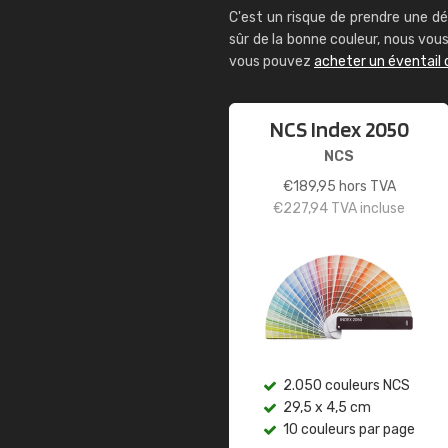
C'est un risque de prendre une dé
sûr de la bonne couleur, nous vo
vous pouvez
acheter un éventail 
NCS Index 2050
NCS
€
189,95
hors TVA
€
227,94
TVA incluse
2.050 couleurs NCS
29,5 x 4,5 cm
10 couleurs par page