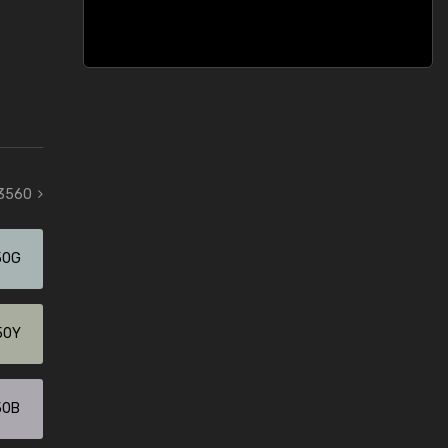
 3560
50G
50Y
50B