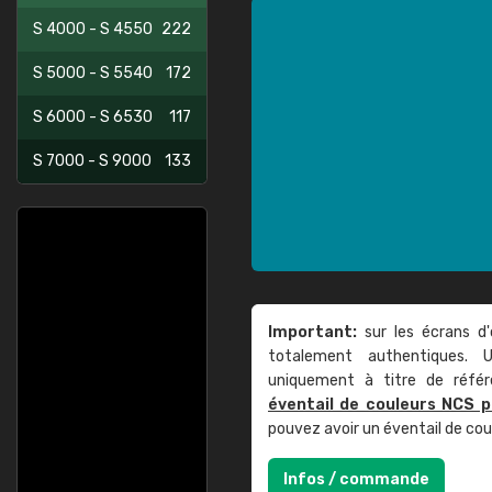
S 4000 - S 4550
222
S 5000 - S 5540
172
S 6000 - S 6530
117
S 7000 - S 9000
133
Important:
sur les écrans d'
totalement authentiques. U
uniquement à titre de réfé
éventail de couleurs NCS p
pouvez avoir un éventail de co
Infos / commande