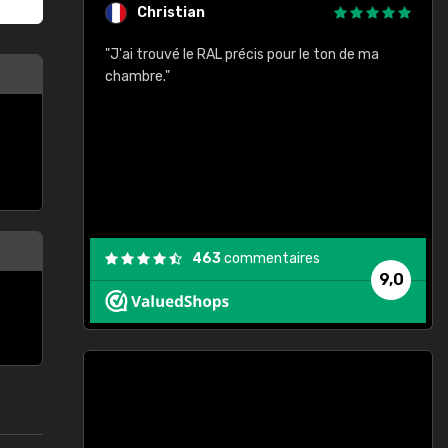
Christian
rement quels
"J'ai trouvé le RAL précis pour le ton de ma
"
lusieurs
chambre."
, etc. On ne
son s'est
vient."
463
commentaires
9,0