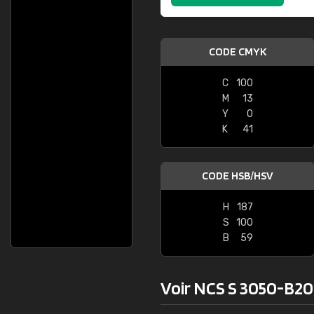
CODE CMYK
C
100
M
13
Y
0
K
41
CODE HSB/HSV
H
187
S
100
B
59
Voir NCS S 3050-B20G