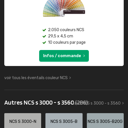
2.050 couleurs NCS
29,5 x 4,5 cm
10 couleurs par page
Infos / commande
voir tous les éventails couleur NCS
Autres NCS s 3000 - s 3560
(286)
tout NCS s 3000 - s 3560
NCS S 3000-N
NCS S 3005-B
NCS S 3005-B20G