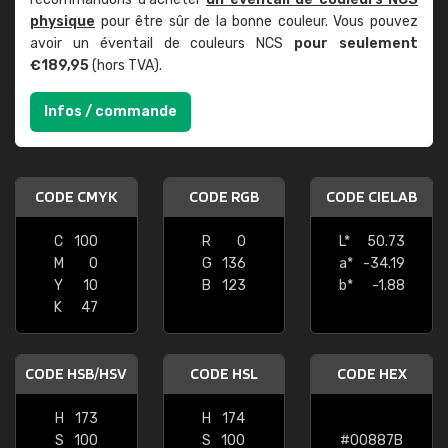
physique
pour être sûr de la bonne couleur. Vous pouvez
avoir un éventail de couleurs NCS
pour seulement
€189,95
(hors TVA).
Infos / commande
CODE CMYK
CODE RGB
CODE CIELAB
C
100
R
0
L*
50.73
M
0
G
136
a*
-34.19
Y
10
B
123
b*
-1.88
K
47
CODE HSB/HSV
CODE HSL
CODE HEX
H
173
H
174
S
100
S
100
#00887B