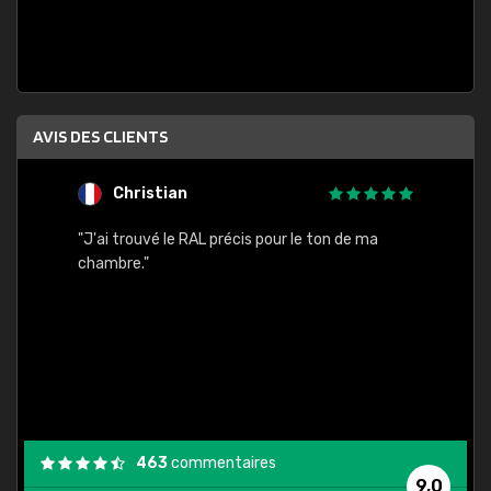
AVIS DES CLIENTS
Christian
F
 quels
"J'ai trouvé le RAL précis pour le ton de ma
"Bien 
rs
chambre."
. On ne
est
."
463
commentaires
9,0