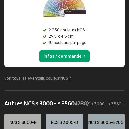
2.050 couleurs NCS
29,5 x 4,5 cm
10 couleurs par page
Infos / commande
voir tous les éventails couleur NCS
Autres NCS s 3000 - s 3560
(286)
tout NCS s 3000 - s 3560
NCS S 3000-N
NCS S 3005-B
NCS S 3005-B20G