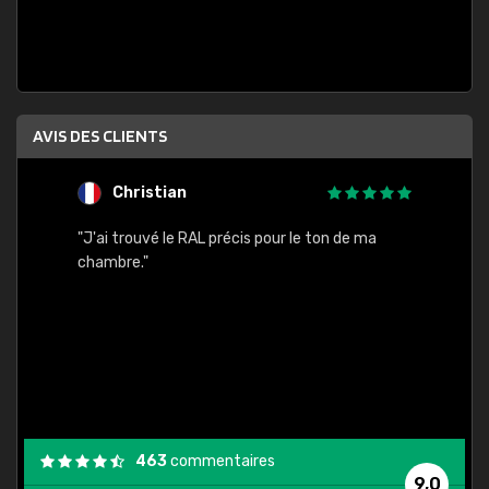
AVIS DES CLIENTS
Christian
F
 quels
"J'ai trouvé le RAL précis pour le ton de ma
"Bien 
rs
chambre."
. On ne
est
."
463
commentaires
9,0