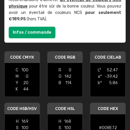
physique
pour être sûr de la bonne couleur. Vous pouvez
avoir un éventail de couleurs NCS
pour seulement
€189,95
(hors TVA).
Infos / commande
CODE CMYK
CODE RGB
CODE CIELAB
C
100
R
0
L*
52.47
M
0
G
142
a*
-39.42
Y
20
B
114
b*
5.86
K
44
CODE HSB/HSV
CODE HSL
CODE HEX
H
169
H
168
S
100
S
100
#008E72