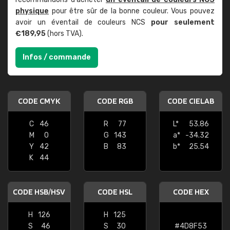
physique
pour être sûr de la bonne couleur. Vous pouvez
avoir un éventail de couleurs NCS
pour seulement
€189,95
(hors TVA).
Infos / commande
CODE CMYK
CODE RGB
CODE CIELAB
C
46
R
77
L*
53.86
M
0
G
143
a*
-34.32
Y
42
B
83
b*
25.54
K
44
CODE HSB/HSV
CODE HSL
CODE HEX
H
126
H
125
S
46
S
30
#4D8F53