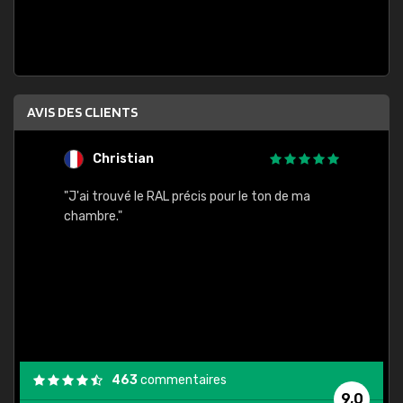
AVIS DES CLIENTS
Christian
F
 quels
"J'ai trouvé le RAL précis pour le ton de ma
"Bien 
rs
chambre."
. On ne
est
."
463
commentaires
9,0