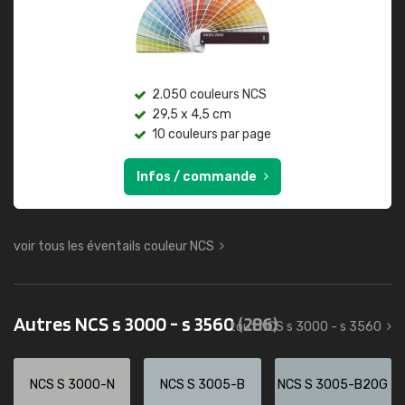
2.050 couleurs NCS
29,5 x 4,5 cm
10 couleurs par page
Infos / commande
voir tous les éventails couleur NCS
Autres NCS s 3000 - s 3560
(286)
tout NCS s 3000 - s 3560
NCS S 3000-N
NCS S 3005-B
NCS S 3005-B20G