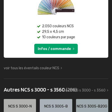
2.050 couleurs NCS
29,5 x 4,5 cm
10 couleurs par page
Infos / commande
voir tous les éventails couleur NCS
Autres NCS s 3000 - s 3560
(286)
tout NCS s 3000 - s 3560
NCS S 3000-N
NCS S 3005-B
NCS S 3005-B20G