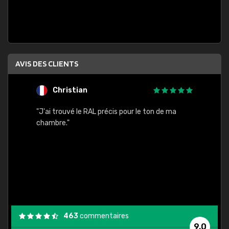
AVIS DES CLIENTS
Christian
F
 quels
"J'ai trouvé le RAL précis pour le ton de ma
"Bien 
rs
chambre."
. On ne
est
."
463
commentaires
9,0