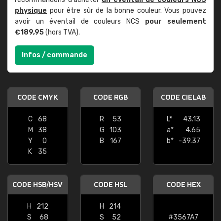
physique
pour être sûr de la bonne couleur. Vous pouvez
avoir un éventail de couleurs NCS
pour seulement
€189,95
(hors TVA).
Infos / commande
CODE CMYK
CODE RGB
CODE CIELAB
C
68
R
53
L*
43.13
M
38
G
103
a*
4.65
Y
0
B
167
b*
-39.37
K
35
CODE HSB/HSV
CODE HSL
CODE HEX
H
212
H
214
S
68
S
52
#3567A7