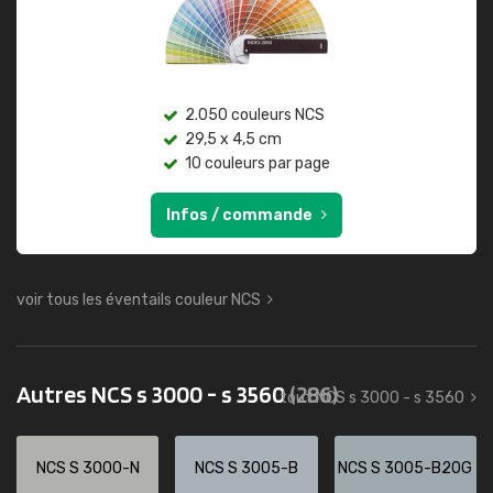
2.050 couleurs NCS
29,5 x 4,5 cm
10 couleurs par page
Infos / commande
voir tous les éventails couleur NCS
Autres NCS s 3000 - s 3560
(286)
tout NCS s 3000 - s 3560
NCS S 3000-N
NCS S 3005-B
NCS S 3005-B20G