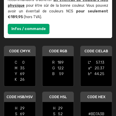
physique
pour être sûr de la bonne couleur. Vous pouvez
avoir un éventail de couleurs NCS
pour seulement
€189,95
(hors TVA).
Infos / commande
CODE CMYK
CODE RGB
CODE CIELAB
C
0
R
189
L*
57.13
M
35
G
122
a*
20.37
Y
69
B
59
b*
44.25
K
26
CODE HSB/HSV
CODE HSL
CODE HEX
H
29
H
29
S
69
S
52
#BD7A3B