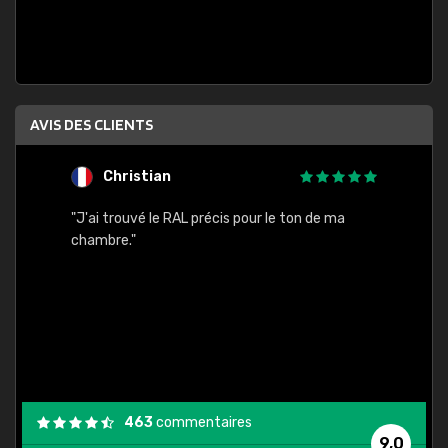
AVIS DES CLIENTS
Christian
F
 quels
"J'ai trouvé le RAL précis pour le ton de ma
"Bien 
rs
chambre."
. On ne
est
."
463
commentaires
9,0