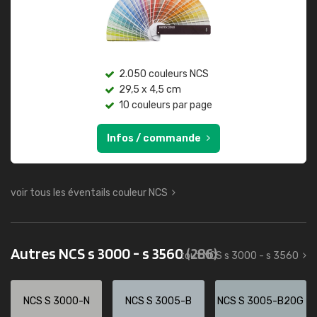
2.050 couleurs NCS
29,5 x 4,5 cm
10 couleurs par page
Infos / commande
voir tous les éventails couleur NCS
Autres NCS s 3000 - s 3560
(286)
tout NCS s 3000 - s 3560
NCS S 3000-N
NCS S 3005-B
NCS S 3005-B20G