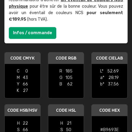
physique
pour être sûr de la bonne couleur. Vous pouvez
avoir un éventail de couleurs NCS
pour seulement
€189,95
(hors TVA).
Infos / commande
CODE CMYK
CODE RGB
CODE CIELAB
C
0
R
185
L*
52.69
M
43
G
105
a*
28.19
Y
66
B
62
b*
37.56
K
27
CODE HSB/HSV
CODE HSL
CODE HEX
H
22
H
21
S
66
S
50
#B9693E