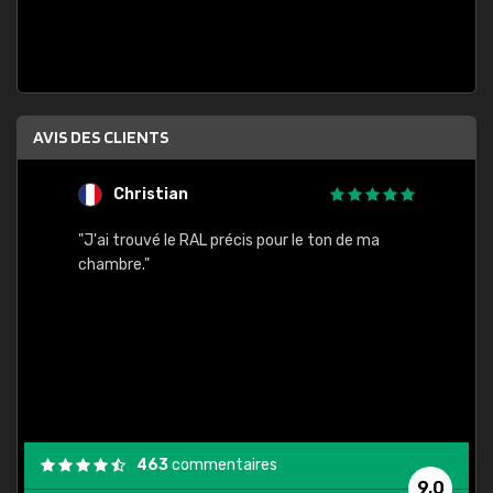
AVIS DES CLIENTS
Christian
F
 quels
"J'ai trouvé le RAL précis pour le ton de ma
"Bien 
rs
chambre."
. On ne
est
."
463
commentaires
9,0