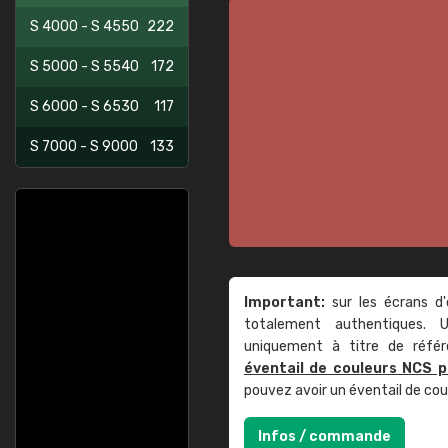
S 4000 - S 4550
222
S 5000 - S 5540
172
S 6000 - S 6530
117
S 7000 - S 9000
133
Important:
sur les écrans d'
totalement authentiques. U
uniquement à titre de réfé
éventail de couleurs NCS p
pouvez avoir un éventail de co
Infos / commande