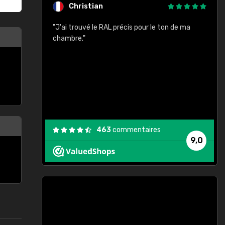
Christian
rement quels
"J'ai trouvé le RAL précis pour le ton de ma
"
lusieurs
chambre."
, etc. On ne
son s'est
vient."
463
commentaires
9,0