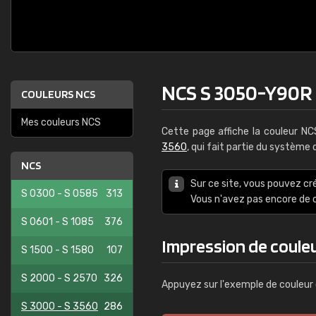
NCS S 3050-Y90R
COULEURS NCS
Mes couleurs NCS
Cette page affiche la couleur N
3560
, qui fait partie du système
NCS
Sur ce site, vous pouvez cr
S 0300 - S 0585
313
Vous n'avez pas encore d
S 0601 - S 1085
376
Impression de coule
S 1500 - S 1580
107
S 2000 - S 2570
326
Appuyez sur l'exemple de couleur 
S 3000 - S 3560
286