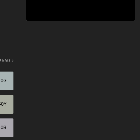
 3560
50G
50Y
50B