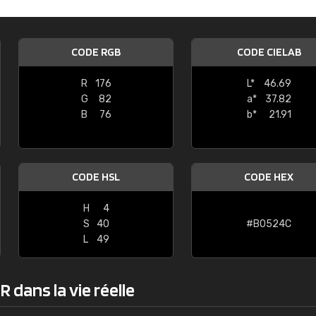
Guillaume Euvrard
"Le site ne permet pas de voir clai
CODE RGB
CODE CIELAB
sont les produits disponibles. Il y a p
palettes de couleurs: Classic, Design
R
176
L*
46.69
comprend pas qui est quoi. La livrai
G
82
a*
37.82
bien passé et le produit reçu me con
B
76
b*
21.91
CODE HSL
CODE HEX
H
4
S
40
#B0524C
L
49
 dans la vie réelle