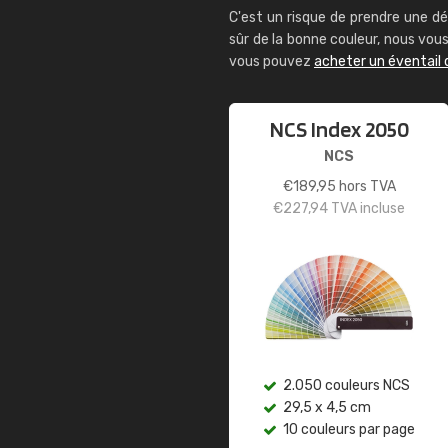
C'est un risque de prendre une dé
sûr de la bonne couleur, nous vo
vous pouvez
acheter un éventail 
NCS Index 2050
NCS
€
189,95
hors TVA
€
227,94
TVA incluse
2.050 couleurs NCS
29,5 x 4,5 cm
10 couleurs par page