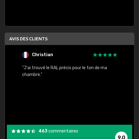
AVIS DES CLIENTS
Christian
F
 quels
"J'ai trouvé le RAL précis pour le ton de ma
"Bien 
rs
chambre."
. On ne
est
."
463
commentaires
9,0