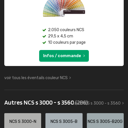
2.050 couleurs NCS
29,5 x 4,5 cm
10 couleurs par page
Infos / commande
voir tous les éventails couleur NCS
Autres NCS s 3000 - s 3560
(286)
tout NCS s 3000 - s 3560
NCS S 3000-N
NCS S 3005-B
NCS S 3005-B20G