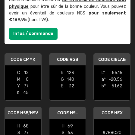
physique
pour être sûr de la bonne couleur. Vous pouvez
avoir un éventail de couleurs NCS
pour seulement
€189,95
(hors TVA).
Infos / commande
CODE CMYK
CODE RGB
CODE CIELAB
C
12
R
123
L*
55.15
M
0
G
140
a*
-20.56
Y
77
B
32
b*
51.62
K
45
CODE HSB/HSV
CODE HSL
CODE HEX
H
68
H
69
S
77
S
63
#7B8C20