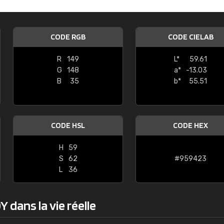
Guillaume Euvrard
"Le site ne permet pas de voir clai
CODE RGB
CODE CIELAB
sont les produits disponibles. Il y a p
palettes de couleurs: Classic, Design
R
149
L*
59.61
comprend pas qui est quoi. La livrai
G
148
a*
-13.03
bien passé et le produit reçu me con
B
35
b*
55.51
CODE HSL
CODE HEX
H
59
S
62
#959423
L
36
 dans la vie réelle