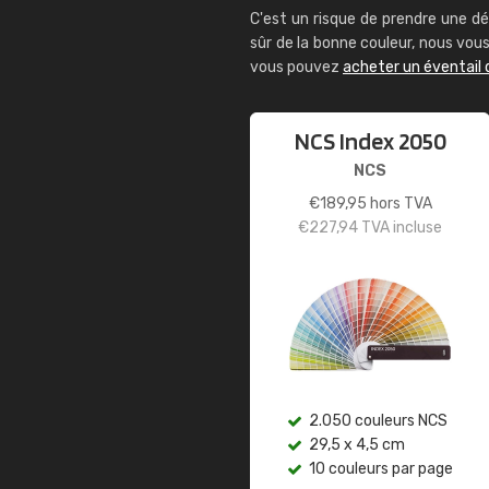
C'est un risque de prendre une dé
sûr de la bonne couleur, nous vo
vous pouvez
acheter un éventail 
NCS Index 2050
NCS
€
189,95
hors TVA
€
227,94
TVA incluse
2.050 couleurs NCS
29,5 x 4,5 cm
10 couleurs par page