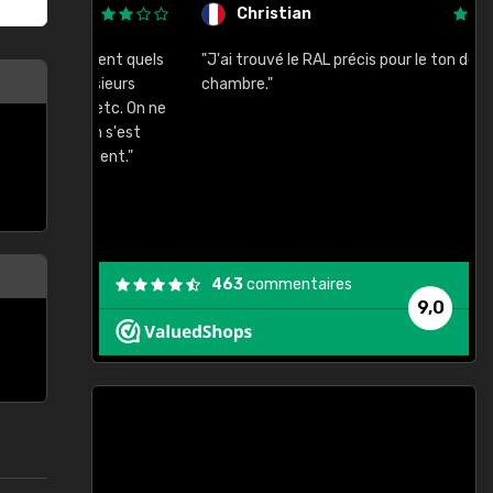
Christian
rement quels
"J'ai trouvé le RAL précis pour le ton de ma
"
lusieurs
chambre."
, etc. On ne
son s'est
vient."
463
commentaires
9,0