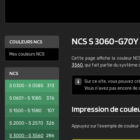
NCS S 3060-G70Y
COULEURS NCS
Mes couleurs NCS
Cette page affiche la couleur N
3560
, qui fait partie du système
NCS
Sur ce site, vous pouvez cr
S 0300 - S 0585
313
Vous n'avez pas encore d
S 0601 - S 1085
376
Impression de coule
S 1500 - S 1580
107
S 2000 - S 2570
326
Appuyez sur l'exemple de couleur 
S 3000 - S 3560
286