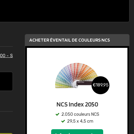
ACHETER ÉVENTAIL DE COULEURS NCS
00 - S
€189,95
NCS Index 2050
2.050 couleurs NCS
29,5 x 4,5 cm