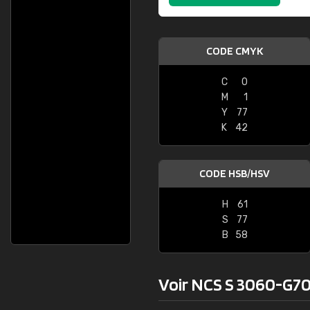
CODE CMYK
C
0
M
1
Y
77
K
42
CODE HSB/HSV
H
61
S
77
B
58
Voir NCS S 3060-G70Y