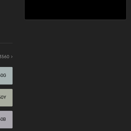
 3560
50G
50Y
50B