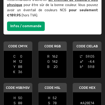
physique
pour être sûr de la bonne couleur. Vous pouvez
avoir un éventail de couleurs NCS
pour seulement
€189,95
(hors TVA).
Infos / commande
CODE CMYK
CODE RGB
CODE CIELAB
C
0
R
162
L*
59.05
M
12
G
142
a*
-4.4
Y
88
B
20
b*
59.8
K
36
CODE HSB/HSV
CODE HSL
CODE HEX
H
50
H
52
S
88
S
78
#A28E14