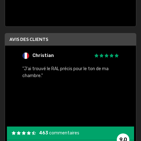
AVIS DES CLIENTS
Christian
F
 quels
"J'ai trouvé le RAL précis pour le ton de ma
"Bien 
rs
chambre."
. On ne
est
."
463
commentaires
9,0