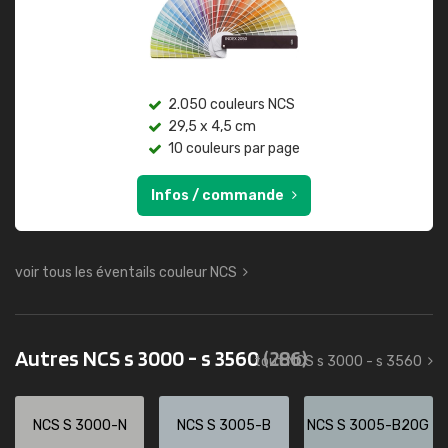
2.050 couleurs NCS
29,5 x 4,5 cm
10 couleurs par page
Infos / commande
voir tous les éventails couleur NCS
Autres NCS s 3000 - s 3560
(286)
tout NCS s 3000 - s 3560
NCS S 3000-N
NCS S 3005-B
NCS S 3005-B20G