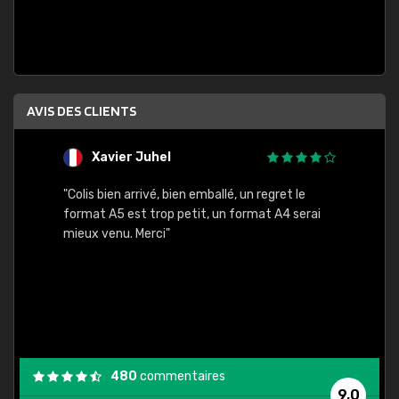
AVIS DES CLIENTS
Xavier Juhel
G
"Colis bien arrivé, bien emballé, un regret le
"Le si
format A5 est trop petit, un format A4 serai
sont l
mieux venu. Merci"
palett
compre
bien p
480
commentaires
9,0