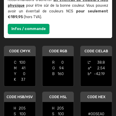
physique
pour être sûr de la bonne couleur. Vous pouvez
avoir un éventail de couleurs NCS
pour seulement
€189,95
(hors TVA).
Infos / commande
CODE CMYK
CODE RGB
CODE CIELAB
C
100
R
0
L*
38.8
M
41
G
94
a*
2.54
Y
0
B
160
b*
-42.19
K
37
CODE HSB/HSV
CODE HSL
CODE HEX
H
205
H
205
S
100
S
100
#005EA0