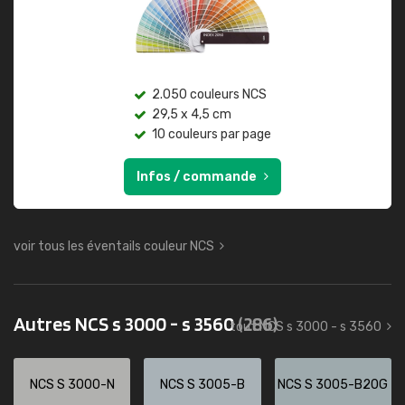
2.050 couleurs NCS
29,5 x 4,5 cm
10 couleurs par page
Infos / commande
voir tous les éventails couleur NCS
Autres NCS s 3000 - s 3560
(286)
tout NCS s 3000 - s 3560
NCS S 3000-N
NCS S 3005-B
NCS S 3005-B20G