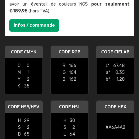
avoir un éventail de couleurs NCS
pour seulement
€189,95
(hors TVA).
Infos / commande
CODE CMYK
CODE RGB
CODE CIELAB
C
0
R
166
L*
67.48
M
1
G
164
a*
0.35
Y
2
B
162
b*
1.28
K
35
CODE HSB/HSV
CODE HSL
CODE HEX
H
29
H
30
S
2
S
2
#A6A4A2
B
65
L
64