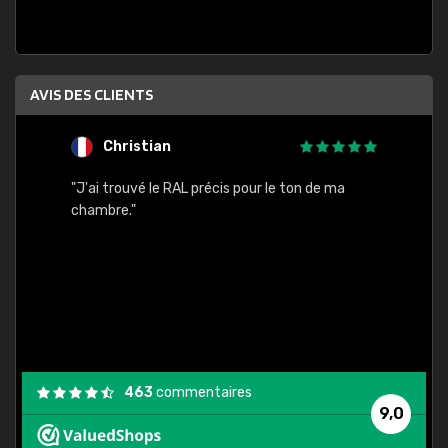
AVIS DES CLIENTS
Christian
F
 quels
"J'ai trouvé le RAL précis pour le ton de ma
"Bien 
rs
chambre."
. On ne
est
."
463
commentaires
9,0