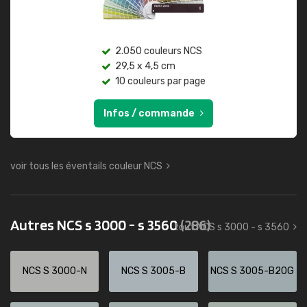
2.050 couleurs NCS
29,5 x 4,5 cm
10 couleurs par page
Infos / commande
voir tous les éventails couleur NCS
Autres NCS s 3000 - s 3560
(286)
tout NCS s 3000 - s 3560
NCS S 3000-N
NCS S 3005-B
NCS S 3005-B20G