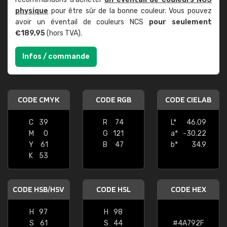
physique
pour être sûr de la bonne couleur. Vous pouvez
avoir un éventail de couleurs NCS
pour seulement
€189,95
(hors TVA).
Infos / commande
CODE CMYK
CODE RGB
CODE CIELAB
C
39
R
74
L*
46.09
M
0
G
121
a*
-30.22
Y
61
B
47
b*
34.9
K
53
CODE HSB/HSV
CODE HSL
CODE HEX
H
97
H
98
S
61
S
44
#4A792F