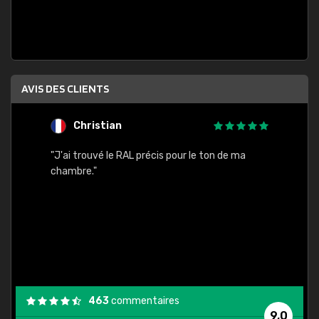
AVIS DES CLIENTS
Christian
F
 quels
"J'ai trouvé le RAL précis pour le ton de ma
"Bien 
rs
chambre."
. On ne
est
."
463
commentaires
9,0