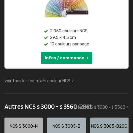
2.050 couleurs NCS
29,5 x 4,5 cm
10 couleurs par page
Infos / commande
voir tous les éventails couleur NCS
Autres NCS s 3000 - s 3560
(286)
tout NCS s 3000 - s 3560
NCS S 3000-N
NCS S 3005-B
NCS S 3005-B20G