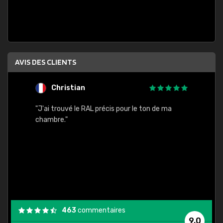
AVIS DES CLIENTS
Christian
F
 quels
"J'ai trouvé le RAL précis pour le ton de ma
"Bien 
rs
chambre."
. On ne
est
."
463
commentaires
9,0