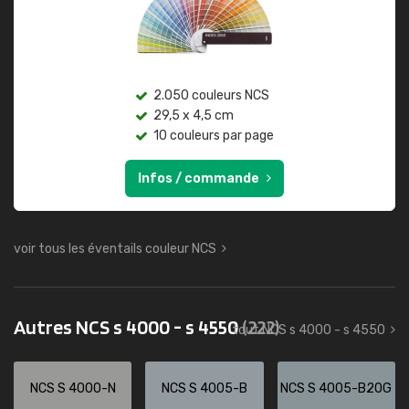
2.050 couleurs NCS
29,5 x 4,5 cm
10 couleurs par page
Infos / commande
voir tous les éventails couleur NCS
Autres NCS s 4000 - s 4550
(222)
tout NCS s 4000 - s 4550
NCS S 4000-N
NCS S 4005-B
NCS S 4005-B20G