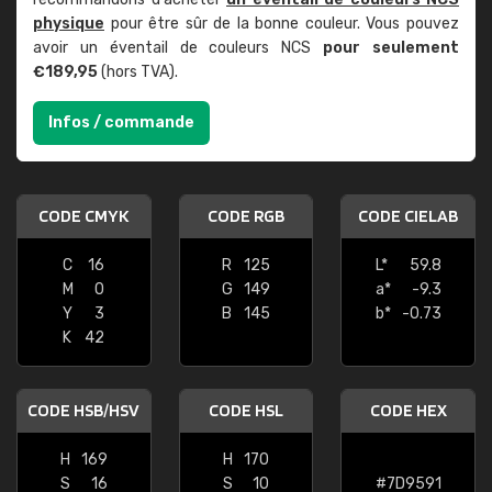
physique
pour être sûr de la bonne couleur. Vous pouvez
avoir un éventail de couleurs NCS
pour seulement
€189,95
(hors TVA).
Infos / commande
CODE CMYK
CODE RGB
CODE CIELAB
C
16
R
125
L*
59.8
M
0
G
149
a*
-9.3
Y
3
B
145
b*
-0.73
K
42
CODE HSB/HSV
CODE HSL
CODE HEX
H
169
H
170
S
16
S
10
#7D9591