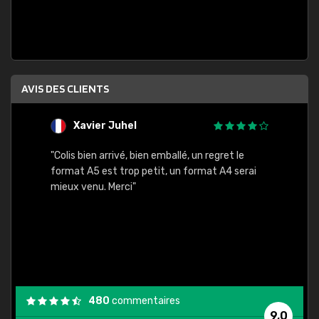
AVIS DES CLIENTS
Xavier Juhel
G
"Colis bien arrivé, bien emballé, un regret le
"Le si
format A5 est trop petit, un format A4 serai
sont l
mieux venu. Merci"
palett
compre
bien p
480
commentaires
9,0