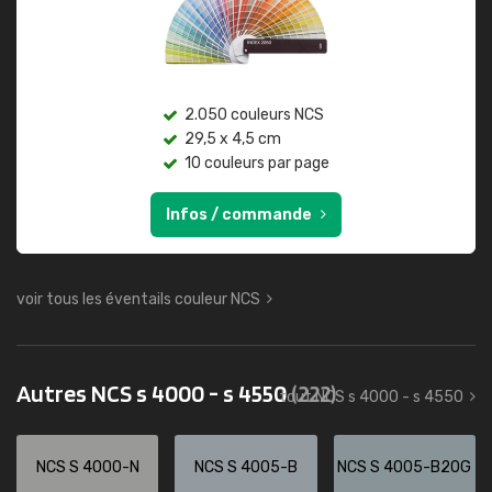
2.050 couleurs NCS
29,5 x 4,5 cm
10 couleurs par page
Infos / commande
voir tous les éventails couleur NCS
Autres NCS s 4000 - s 4550
(222)
tout NCS s 4000 - s 4550
NCS S 4000-N
NCS S 4005-B
NCS S 4005-B20G