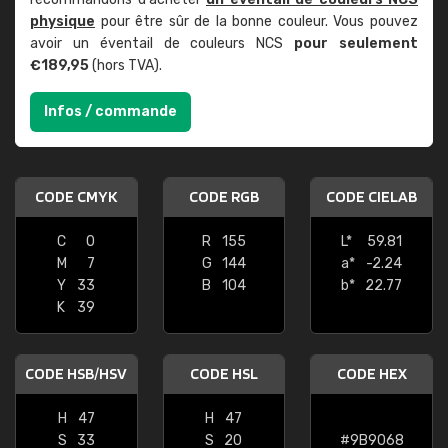
physique
pour être sûr de la bonne couleur. Vous pouvez
avoir un éventail de couleurs NCS
pour seulement
€189,95
(hors TVA).
Infos / commande
CODE CMYK
CODE RGB
CODE CIELAB
C
0
R
155
L*
59.81
M
7
G
144
a*
-2.24
Y
33
B
104
b*
22.77
K
39
CODE HSB/HSV
CODE HSL
CODE HEX
H
47
H
47
S
33
S
20
#9B9068