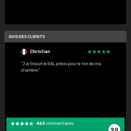
AVIS DES CLIENTS
Christian
F
 quels
"J'ai trouvé le RAL précis pour le ton de ma
"Bien 
rs
chambre."
. On ne
est
."
463
commentaires
9,0