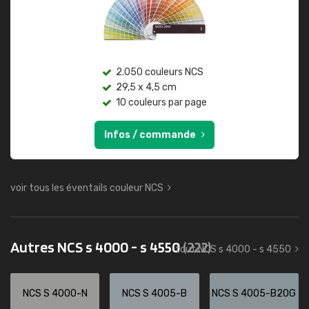
2.050 couleurs NCS
29,5 x 4,5 cm
10 couleurs par page
Infos / commande
voir tous les éventails couleur NCS
Autres NCS s 4000 - s 4550
(222)
tout NCS s 4000 - s 4550
NCS S 4000-N
NCS S 4005-B
NCS S 4005-B20G