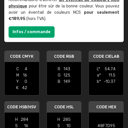
physique
pour être sûr de la bonne couleur. Vous pouvez
avoir un éventail de couleurs NCS
pour seulement
€189,95
(hors TVA).
Infos / commande
CODE CMYK
CODE RGB
CODE CIELAB
C
4
R
143
L*
54.74
M
16
G
125
a*
11.5
Y
0
B
149
b*
-10.37
K
42
CODE HSB/HSV
CODE HSL
CODE HEX
H
284
H
285
S
16
S
10
#8F7D95