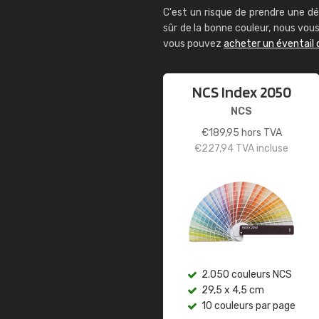
C'est un risque de prendre une dé
sûr de la bonne couleur, nous vo
vous pouvez
acheter un éventail 
NCS Index 2050
NCS
€
189,95
hors TVA
€
227,94
TVA incluse
2.050 couleurs NCS
29,5 x 4,5 cm
10 couleurs par page