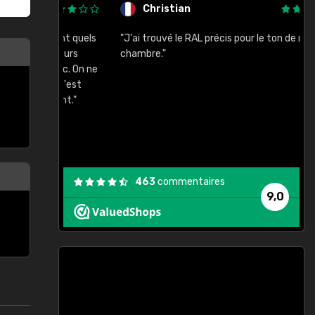
Christian
rement quels
"J'ai trouvé le RAL précis pour le ton de ma
"
lusieurs
chambre."
, etc. On ne
son s'est
vient."
463
commentaires
9,0