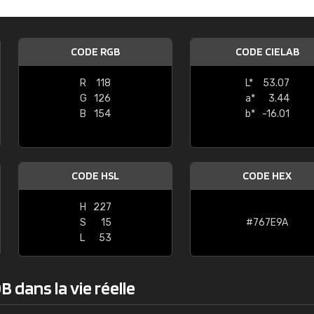
Guillaume Euvrard
"Le site ne permet pas de voir clai
CODE RGB
CODE CIELAB
sont les produits disponibles. Il y a p
palettes de couleurs: Classic, Design
R
118
L*
53.07
comprend pas qui est quoi. La livrai
G
126
a*
3.44
bien passé et le produit reçu me con
B
154
b*
-16.01
CODE HSL
CODE HEX
H
227
S
15
#767E9A
L
53
 dans la vie réelle