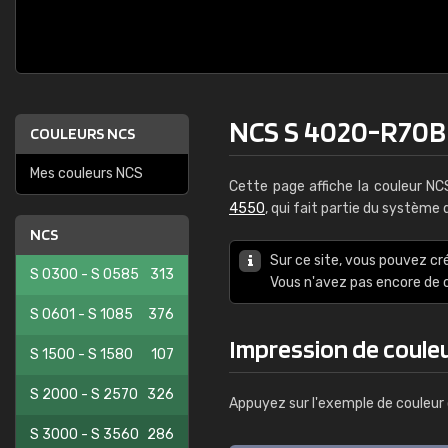
NCS S 4020-R70B
COULEURS NCS
Mes couleurs NCS
Cette page affiche la couleur N
4550
, qui fait partie du système
NCS
Sur ce site, vous pouvez cr
S 0300 - S 0585
313
Vous n'avez pas encore d
S 0601 - S 1085
376
Impression de coule
S 1500 - S 1580
107
S 2000 - S 2570
326
Appuyez sur l'exemple de couleur 
S 3000 - S 3560
286