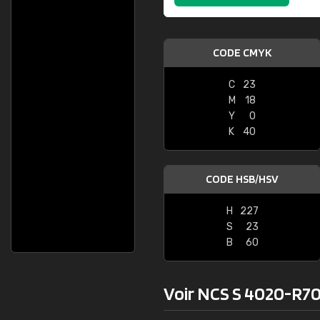
CODE CMYK
C
23
M
18
Y
0
K
40
CODE HSB/HSV
H
227
S
23
B
60
Voir NCS S 4020-R70B