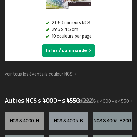
2.050 couleurs NCS
29,5 x 4,5 cm
10 couleurs par page
Infos / commande
voir tous les éventails couleur NCS
Autres NCS s 4000 - s 4550
(222)
tout NCS s 4000 - s 4550
NCS S 4000-N
NCS S 4005-B
NCS S 4005-B20G