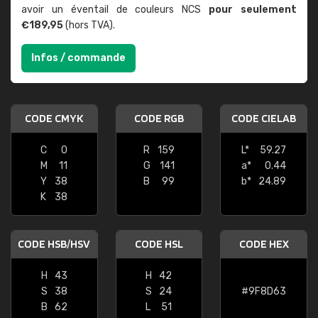
avoir un éventail de couleurs NCS
pour seulement
€189,95
(hors TVA).
Infos / commande
CODE CMYK
CODE RGB
CODE CIELAB
C
0
R
159
L*
59.27
M
11
G
141
a*
0.44
Y
38
B
99
b*
24.89
K
38
CODE HSB/HSV
CODE HSL
CODE HEX
H
43
H
42
S
38
S
24
#9F8D63
B
62
L
51