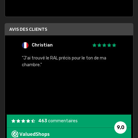
AVIS DES CLIENTS
Christian
F
 quels
"J'ai trouvé le RAL précis pour le ton de ma
"Bien 
rs
chambre."
. On ne
est
."
463
commentaires
9,0