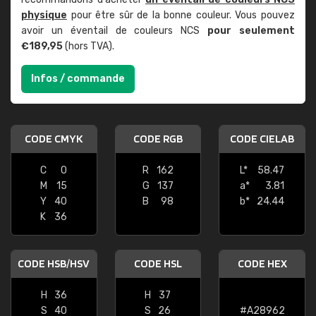
physique
pour être sûr de la bonne couleur. Vous pouvez
avoir un éventail de couleurs NCS
pour seulement
€189,95
(hors TVA).
Infos / commande
CODE CMYK
CODE RGB
CODE CIELAB
C
0
R
162
L*
58.47
M
15
G
137
a*
3.81
Y
40
B
98
b*
24.44
K
36
CODE HSB/HSV
CODE HSL
CODE HEX
H
36
H
37
S
40
S
26
#A28962