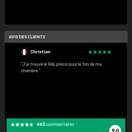
AVIS DES CLIENTS
Christian
F
 quels
"J'ai trouvé le RAL précis pour le ton de ma
"Bien 
rs
chambre."
. On ne
est
."
463
commentaires
9,0