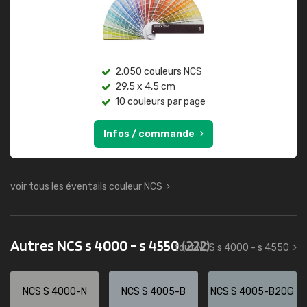
2.050 couleurs NCS
29,5 x 4,5 cm
10 couleurs par page
Infos / commande
voir tous les éventails couleur NCS
Autres NCS s 4000 - s 4550
(222)
tout NCS s 4000 - s 4550
NCS S 4000-N
NCS S 4005-B
NCS S 4005-B20G